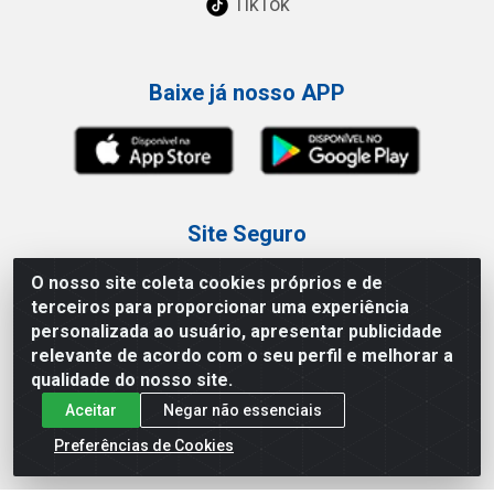
TikTok
Baixe já nosso APP
Site Seguro
O nosso site coleta cookies próprios e de
terceiros para proporcionar uma experiência
personalizada ao usuário, apresentar publicidade
relevante de acordo com o seu perfil e melhorar a
Loja / Showroom
qualidade do nosso site.
Aceitar
Negar não essenciais
Tel.: (11) 3227-0546
Av Vautier, 587/597 - Pari - São Paulo/SP
Preferências de Cookies