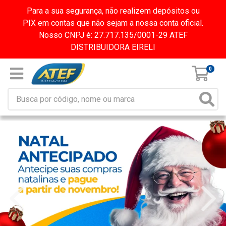
Para a sua segurança, não realizem depósitos ou
PIX em contas que não sejam a nossa conta oficial.
Nosso CNPJ é: 27.717.135/0001-29 ATEF
DISTRIBUIDORA EIRELI
0