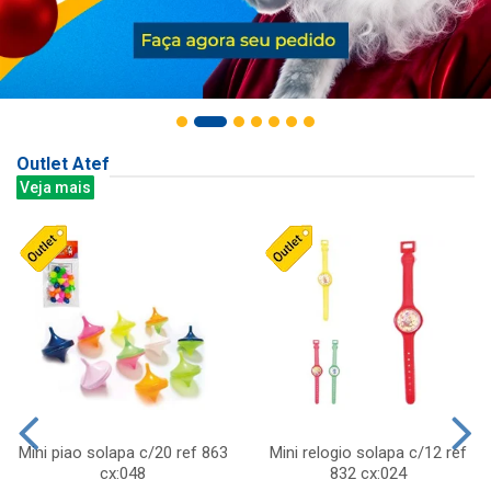
Outlet Atef
Veja mais
Mini piao solapa c/20 ref 863
Mini relogio solapa c/12 ref
cx:048
832 cx:024