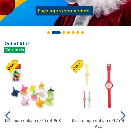
Outlet Atef
Veja mais
Mini piao solapa c/20 ref 863
Mini relogio solapa c/12 ref
832