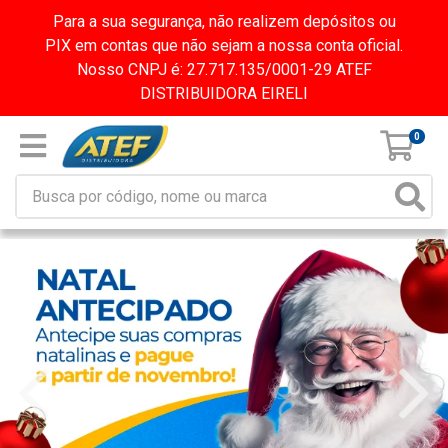
Para a sua segurança, não realizem depósitos ou
PIX em contas que não sejam a nossa conta oficial.
Nosso CNPJ é: 27.717.135/0001-29 ATEF
DISTRIBUIDORA EIRELI
0