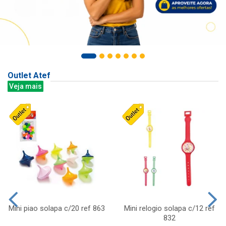
Outlet Atef
Veja mais
Mini piao solapa c/20 ref 863
Mini relogio solapa c/12 ref
832