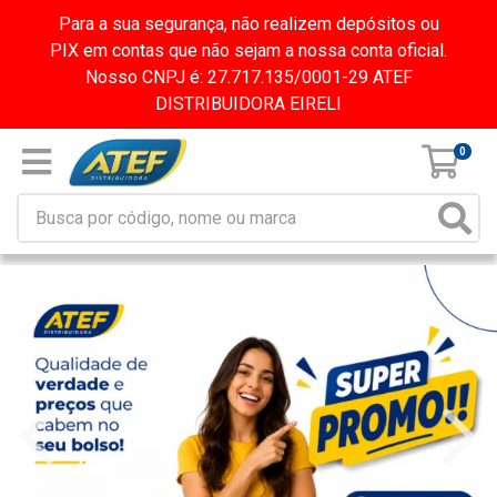
Para a sua segurança, não realizem depósitos ou
PIX em contas que não sejam a nossa conta oficial.
Nosso CNPJ é: 27.717.135/0001-29 ATEF
DISTRIBUIDORA EIRELI
0