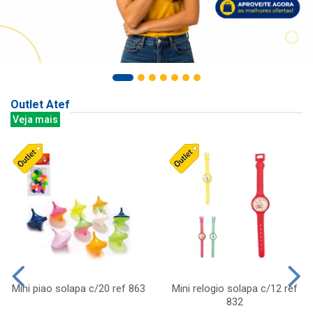
Outlet Atef
Veja mais
Mini piao solapa c/20 ref 863
Mini relogio solapa c/12 ref
832