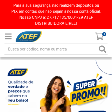
Para a sua segurança, não realizem depósitos ou
PIX em contas que não sejam a nossa conta oficial.
Nosso CNPJ é: 27.717.135/0001-29 ATEF
DISTRIBUIDORA EIRELI
0