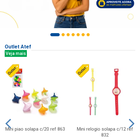
Outlet Atef
Veja mais
Mini piao solapa c/20 ref 863
Mini relogio solapa c/12 ref
832