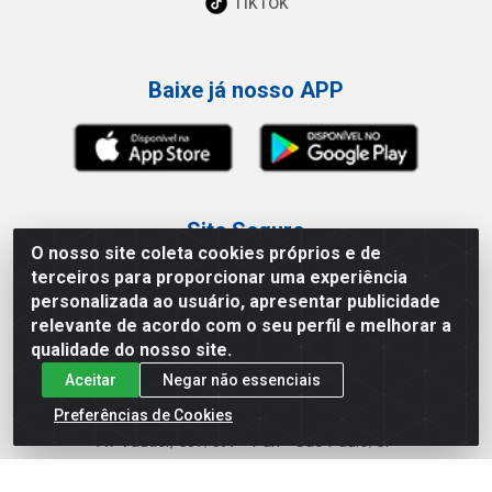
TikTok
Baixe já nosso APP
Site Seguro
O nosso site coleta cookies próprios e de
terceiros para proporcionar uma experiência
personalizada ao usuário, apresentar publicidade
relevante de acordo com o seu perfil e melhorar a
qualidade do nosso site.
Loja / Showroom
Aceitar
Negar não essenciais
Tel.: (11) 3227-0546
Preferências de Cookies
Av Vautier, 587/597 - Pari - São Paulo/SP