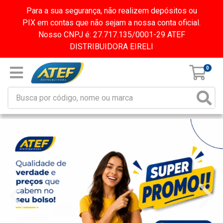
Para a sua segurança, não realizem depósitos ou
PIX em contas que não sejam a nossa conta oficial.
Nosso CNPJ é: 27.717.135/0001-29 ATEF
DISTRIBUIDORA EIRELI
0