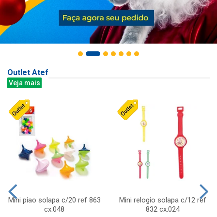
Outlet Atef
Veja mais
Mini piao solapa c/20 ref 863
Mini relogio solapa c/12 ref
cx:048
832 cx:024