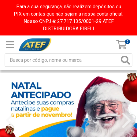
Para a sua segurança, não realizem depósitos ou
PIX em contas que não sejam a nossa conta oficial.
Nosso CNPJ é: 27.717.135/0001-29 ATEF
DISTRIBUIDORA EIRELI
0