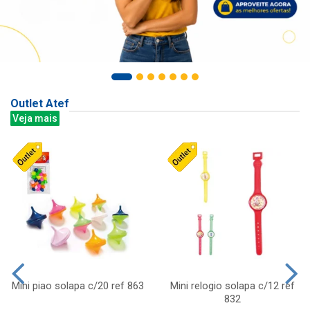
Outlet Atef
Veja mais
Mini piao solapa c/20 ref 863
Mini relogio solapa c/12 ref
832