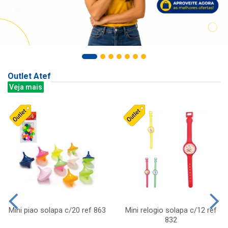
Outlet Atef
Veja mais
Mini piao solapa c/20 ref 863
Mini relogio solapa c/12 ref
832