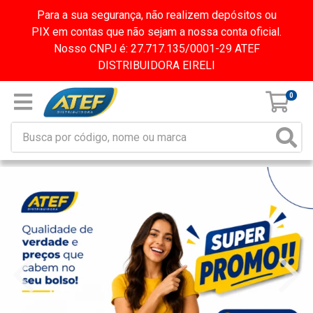
Para a sua segurança, não realizem depósitos ou
PIX em contas que não sejam a nossa conta oficial.
Nosso CNPJ é: 27.717.135/0001-29 ATEF
DISTRIBUIDORA EIRELI
0