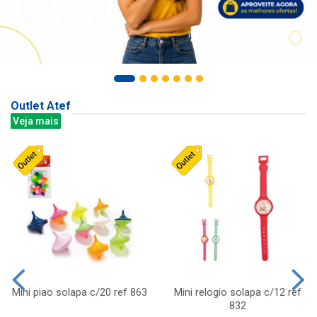
Outlet Atef
Veja mais
Mini piao solapa c/20 ref 863
Mini relogio solapa c/12 ref
832