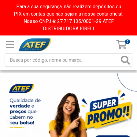
Para a sua segurança, não realizem depósitos ou
PIX em contas que não sejam a nossa conta oficial.
Nosso CNPJ é: 27.717.135/0001-29 ATEF
DISTRIBUIDORA EIRELI
0