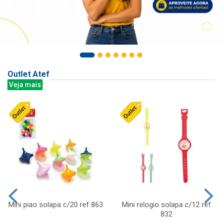
Outlet Atef
Veja mais
Mini piao solapa c/20 ref 863
Mini relogio solapa c/12 ref
832