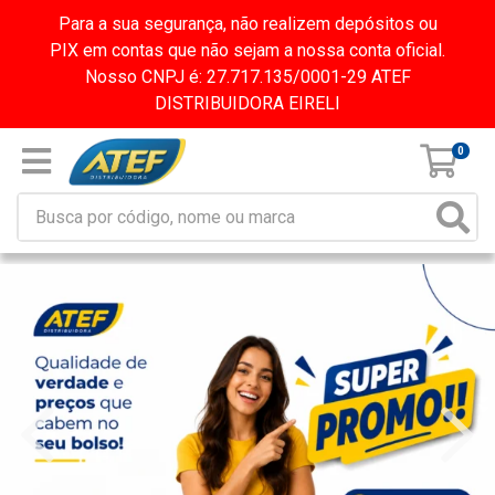
Para a sua segurança, não realizem depósitos ou
PIX em contas que não sejam a nossa conta oficial.
Nosso CNPJ é: 27.717.135/0001-29 ATEF
DISTRIBUIDORA EIRELI
0