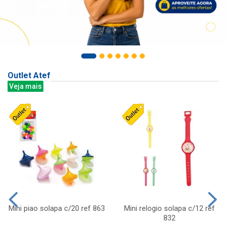
Outlet Atef
Veja mais
Mini piao solapa c/20 ref 863
Mini relogio solapa c/12 ref
832