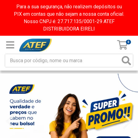
Para a sua segurança, não realizem depósitos ou
PIX em contas que não sejam a nossa conta oficial.
Nosso CNPJ é: 27.717.135/0001-29 ATEF
DISTRIBUIDORA EIRELI
0