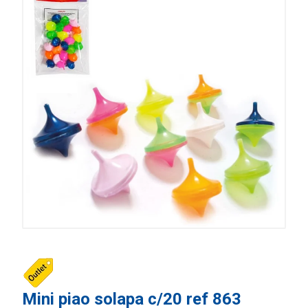
Mini piao solapa c/20 ref 863