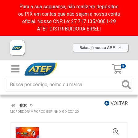
Para a sua segurança, não realizem depósitos
ou PIX em contas que não sejam a nossa conta
oficial. Nosso CNPJ é: 27.717.135/0001-29
ATEF DISTRIBUIDORA EIRELI
Baixe já nosso APP
0
VOLTAR
INÍCIO
MORDEDOR***PORCO ESPINHO GD CX:120