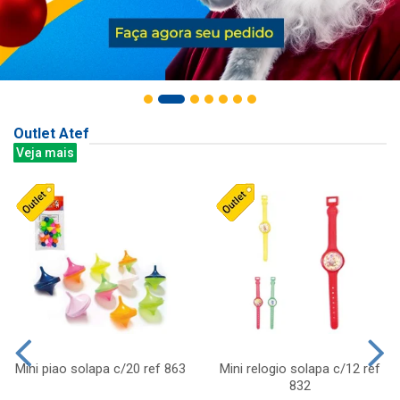
Outlet Atef
Veja mais
Mini piao solapa c/20 ref 863
Mini relogio solapa c/12 ref
832