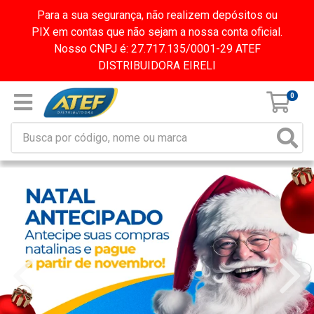
Para a sua segurança, não realizem depósitos ou
PIX em contas que não sejam a nossa conta oficial.
Nosso CNPJ é: 27.717.135/0001-29 ATEF
DISTRIBUIDORA EIRELI
0