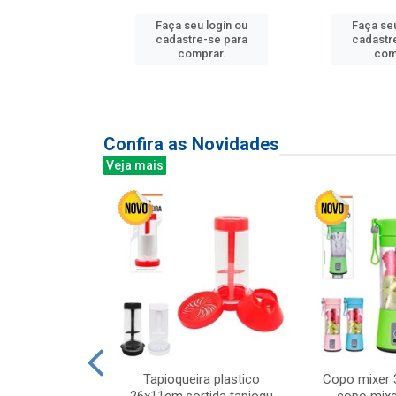
Faça seu login ou
Faça seu
u login ou
cadastre-se para
cadastr
e-se para
comprar.
com
prar.
Confira as Novidades
Veja mais
mesa cer 18cm
Tapioqueira plastico
Copo mixer 