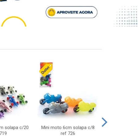
cm solapa c/20
Mini moto 6cm solapa c/8
Giro helice so
 719
ref 726
75