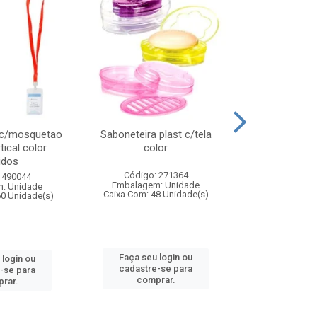
 c/mosquetao
Saboneteira plast c/tela
Prato plas
tical color
color
colo
idos
Código: 271364
Código:
 490044
Embalagem: Unidade
Embalagem
: Unidade
Caixa Com: 48 Unidade(s)
Caixa Com: 4
60 Unidade(s)
Faça seu login ou
Faça seu 
 login ou
cadastre-se para
cadastre
-se para
comprar.
comp
rar.