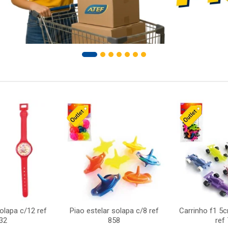
solapa c/12 ref
Piao estelar solapa c/8 ref
Carrinho f1 5
32
858
ref