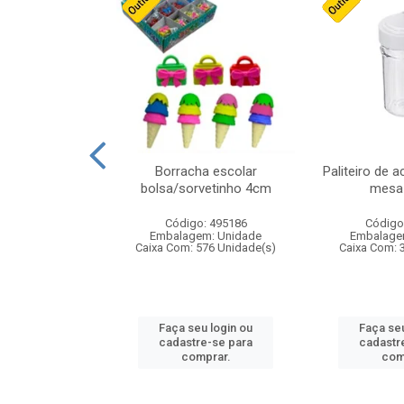
stico n.4 12cm
Borracha escolar
Paliteiro de a
bolsa/sorvetinho 4cm
mesa 
: 940550
Código: 495186
Código
m: Unidade
Embalagem: Unidade
Embalage
24 Unidade(s)
Caixa Com: 576 Unidade(s)
Caixa Com: 
u login ou
Faça seu login ou
Faça seu
e-se para
cadastre-se para
cadastr
prar.
comprar.
com