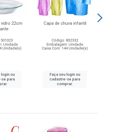
 vidro 22cm
Capa de chuva infantil
Jg prato fun
ante
diam
 501323
Código: 832332
Código:
: Unidade
Embalagem: Unidade
Embalagem
4 Unidade(s)
Caixa Com: 144 Unidade(s)
Caixa Com: 6
 login ou
Faça seu login ou
Faça seu 
-se para
cadastre-se para
cadastre
rar.
comprar.
comp