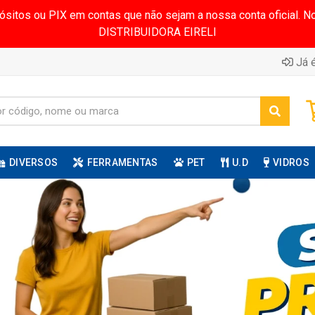
pósitos ou PIX em contas que não sejam a nossa conta oficial.
DISTRIBUIDORA EIRELI
Já é
DIVERSOS
FERRAMENTAS
PET
U.D
VIDROS