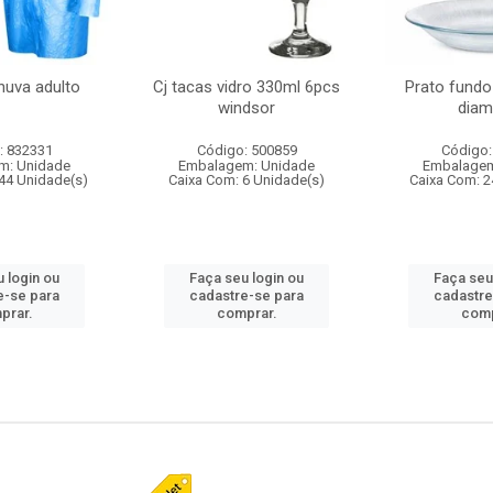
huva adulto
Cj tacas vidro 330ml 6pcs
Prato fundo
windsor
diam
: 832331
Código: 500859
Código:
m: Unidade
Embalagem: Unidade
Embalagem
44 Unidade(s)
Caixa Com: 6 Unidade(s)
Caixa Com: 2
 login ou
Faça seu login ou
Faça seu
e-se para
cadastre-se para
cadastre
prar.
comprar.
comp