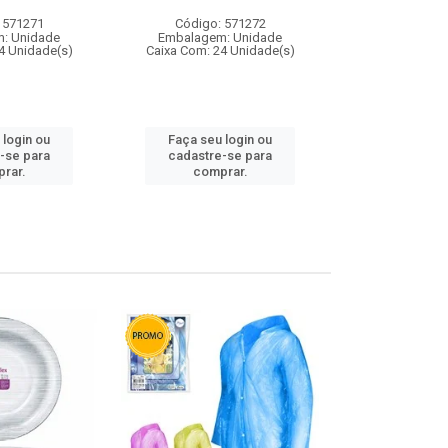
 571271
Código: 571272
Código:
: Unidade
Embalagem: Unidade
Embalagem
4 Unidade(s)
Caixa Com: 24 Unidade(s)
Caixa Com: 4
 login ou
Faça seu login ou
Faça seu 
-se para
cadastre-se para
cadastre
rar.
comprar.
comp