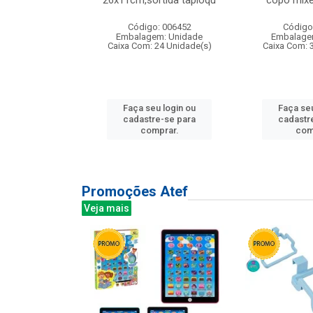
irios
26x11cm,sortida tapioqu
copo mixe
: 135177
Código: 006452
Código
m: Unidade
Embalagem: Unidade
Embalage
12 Unidade(s)
Caixa Com: 24 Unidade(s)
Caixa Com: 
u login ou
Faça seu login ou
Faça seu
e-se para
cadastre-se para
cadastr
prar.
comprar.
com
Promoções Atef
Veja mais