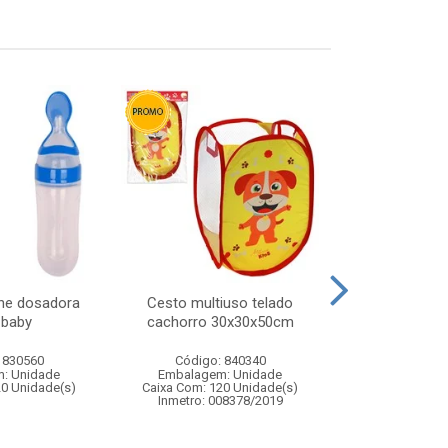
one dosadora
Cesto multiuso telado
Carro maluco 
 baby
cachorro 30x30x50cm
poli
 830560
Código: 840340
Código:
: Unidade
Embalagem: Unidade
Embalagem
20 Unidade(s)
Caixa Com: 120 Unidade(s)
Caixa Com: 6
Inmetro: 008378/2019
Inmetro: 0