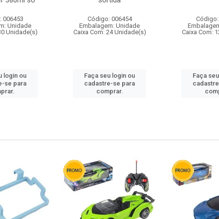
r 380ml so
sortida
: 006453
Código: 006454
Código:
m: Unidade
Embalagem: Unidade
Embalagem
30 Unidade(s)
Caixa Com: 24 Unidade(s)
Caixa Com: 1
 login ou
Faça seu login ou
Faça seu
e-se para
cadastre-se para
cadastre
prar.
comprar.
comp