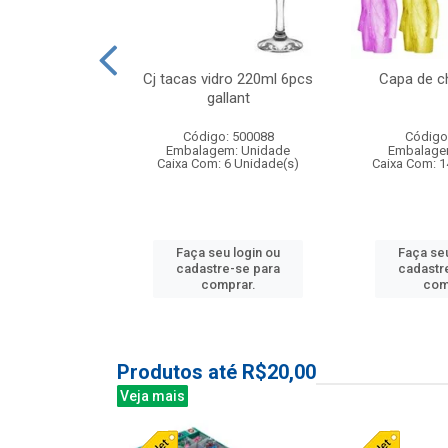
o raso 25,5cm
Cj tacas vidro 220ml 6pcs
Capa de c
e petala
gallant
: 503787
Código: 500088
Código
m: Unidade
Embalagem: Unidade
Embalage
24 Unidade(s)
Caixa Com: 6 Unidade(s)
Caixa Com: 1
u login ou
Faça seu login ou
Faça seu
e-se para
cadastre-se para
cadastr
prar.
comprar.
com
Produtos até R$20,00
Veja mais