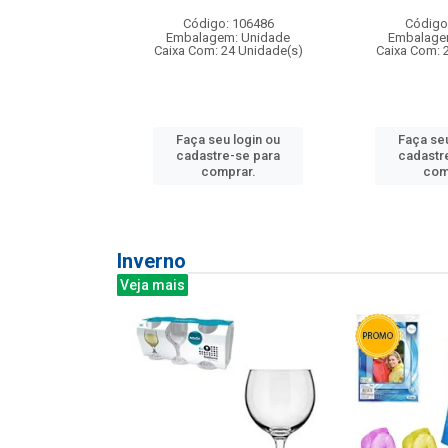
: 275814
Código: 106486
Código
m: Unidade
Embalagem: Unidade
Embalage
240 Unidade(s)
Caixa Com: 24 Unidade(s)
Caixa Com: 
u login ou
Faça seu login ou
Faça seu
e-se para
cadastre-se para
cadastr
prar.
comprar.
com
Inverno
Veja mais