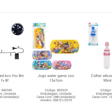
led bco frio 8m
Jogo water game zoo
Colher silic
 fv 8f
15x7cm
90ml
: 842945
Código: 833329
Código:
m: Unidade
Embalagem: Unidade
Embalagem
50 Unidade(s)
Caixa Com: 288 Unidade(s)
Caixa Com: 1
Inmetro: 006721/2019