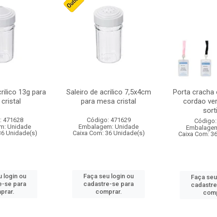
crilico 13g para
Saleiro de acrilico 7,5x4cm
Porta cracha
cristal
para mesa cristal
cordao ver
sort
: 471628
Código: 471629
Código:
m: Unidade
Embalagem: Unidade
Embalagem
36 Unidade(s)
Caixa Com: 36 Unidade(s)
Caixa Com: 3
 login ou
Faça seu login ou
Faça seu
e-se para
cadastre-se para
cadastre
prar.
comprar.
comp