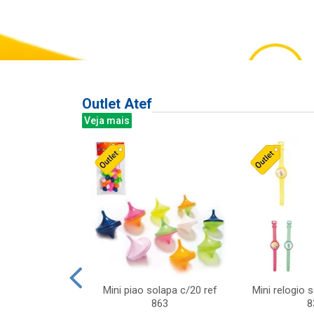
Outlet Atef
Veja mais
last c/div
Mini piao solapa c/20 ref
Mini relogio 
m ursinhos sor
863
8