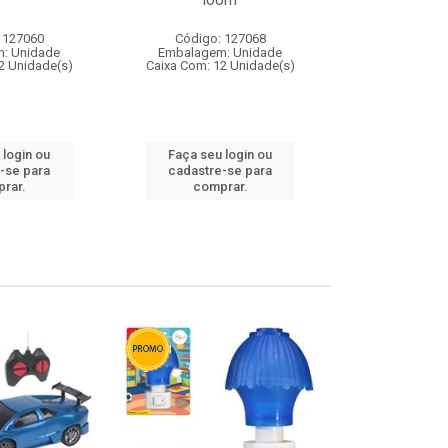
loom
 127060
Código: 127068
Código:
: Unidade
Embalagem: Unidade
Embalagem
2 Unidade(s)
Caixa Com: 12 Unidade(s)
Caixa Com: 1
 login ou
Faça seu login ou
Faça seu 
-se para
cadastre-se para
cadastre
rar.
comprar.
comp