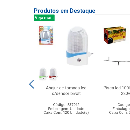
Produtos em Destaque
Veja mais
 9999 em 1 -
Abajur de tomada led
Pisca led 100
a portatil
c/sensor bivolt
220v
: 830422
Código: 837912
Código
m: Unidade
Embalagem: Unidade
Embalage
200 Unidade(s)
Caixa Com: 120 Unidade(s)
Caixa Com: 
005566/2021