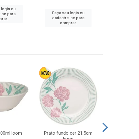
 login ou
Faça seu login ou
Faça seu 
-se para
cadastre-se para
cadastre
rar.
comprar.
comp
 500ml loom
Prato fundo cer 21,5cm
Prato raso c