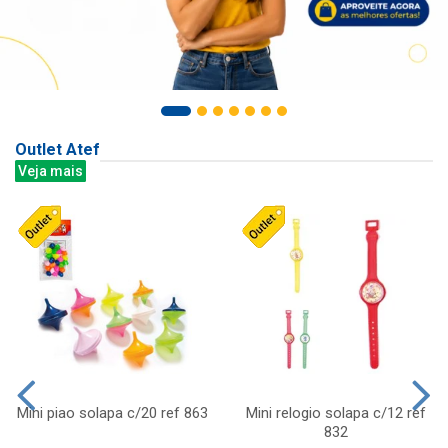
Outlet Atef
Veja mais
Mini piao solapa c/20 ref 863
Mini relogio solapa c/12 ref
832