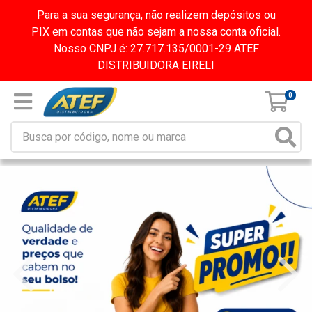
Para a sua segurança, não realizem depósitos ou
PIX em contas que não sejam a nossa conta oficial.
Nosso CNPJ é: 27.717.135/0001-29 ATEF
DISTRIBUIDORA EIRELI
0