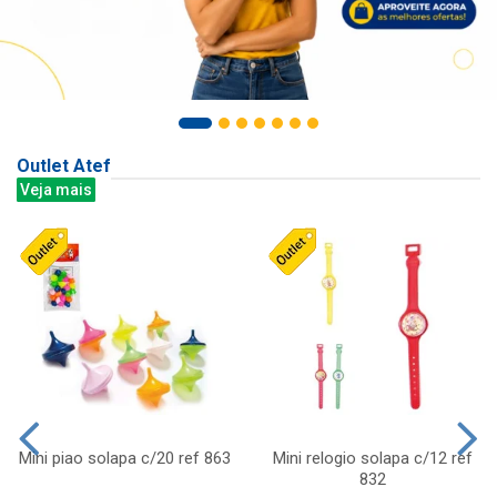
Outlet Atef
Veja mais
Mini piao solapa c/20 ref 863
Mini relogio solapa c/12 ref
832