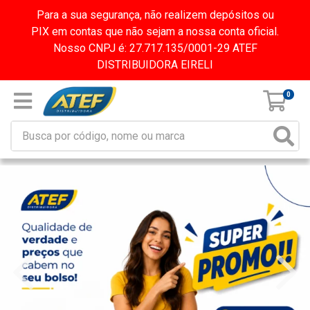
Para a sua segurança, não realizem depósitos ou
PIX em contas que não sejam a nossa conta oficial.
Nosso CNPJ é: 27.717.135/0001-29 ATEF
DISTRIBUIDORA EIRELI
0