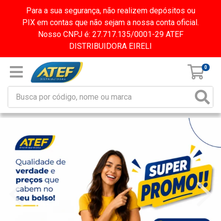
Para a sua segurança, não realizem depósitos ou
PIX em contas que não sejam a nossa conta oficial.
Nosso CNPJ é: 27.717.135/0001-29 ATEF
DISTRIBUIDORA EIRELI
0