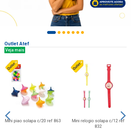
Outlet Atef
Veja mais
Mini piao solapa c/20 ref 863
Mini relogio solapa c/12 ref
832