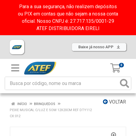
Para a sua segurança, não realizem depósitos
ou PIX em contas que não sejam a nossa conta
oficial. Nosso CNPJ é: 27.717.135/0001-29
ATEF DISTRIBUIDORA EIRELI
Baixe já nosso APP
0
VOLTAR
INÍCIO
BRINQUEDOS
PEIXE MUSICAL C/LUZ E SOM 12X20CM REF DTY112
CX:012