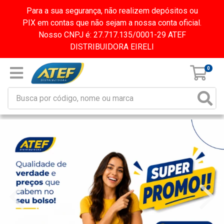
Para a sua segurança, não realizem depósitos ou
PIX em contas que não sejam a nossa conta oficial.
Nosso CNPJ é: 27.717.135/0001-29 ATEF
DISTRIBUIDORA EIRELI
0