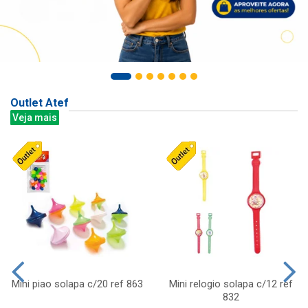
Outlet Atef
Veja mais
Mini piao solapa c/20 ref 863
Mini relogio solapa c/12 ref
832