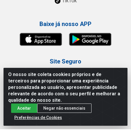
TikTok
Baixe já nosso APP
Site Seguro
O nosso site coleta cookies próprios e de
terceiros para proporcionar uma experiência
personalizada ao usuário, apresentar publicidade
relevante de acordo com o seu perfil e melhorar a
Loja / Showroom
qualidade do nosso site.
Aceitar
Negar não essenciais
Tel.: (11) 3227-0546
Av Vautier, 587/597 - Pari - São Paulo/SP
Preferências de Cookies