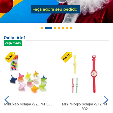
Outlet Atef
Veja mais
Mini piao solapa c/20 ref 863
Mini relogio solapa c/12 ref
832