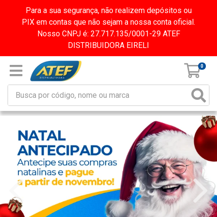
Para a sua segurança, não realizem depósitos ou
PIX em contas que não sejam a nossa conta oficial.
Nosso CNPJ é: 27.717.135/0001-29 ATEF
DISTRIBUIDORA EIRELI
0