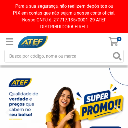
Para a sua segurança, não realizem depósitos ou
PIX em contas que não sejam a nossa conta oficial.
Nosso CNPJ é: 27.717.135/0001-29 ATEF
DISTRIBUIDORA EIRELI
0