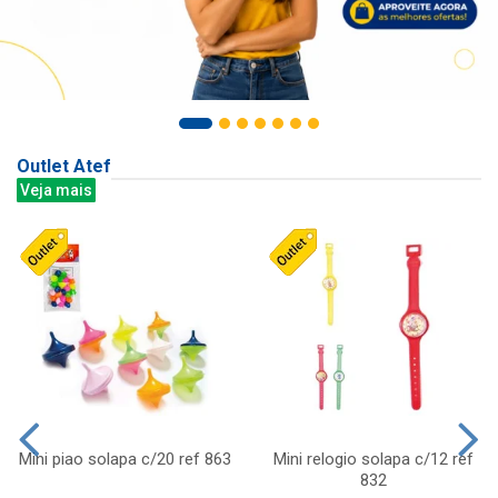
Outlet Atef
Veja mais
Mini piao solapa c/20 ref 863
Mini relogio solapa c/12 ref
832