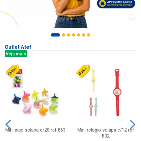
Outlet Atef
Veja mais
Mini piao solapa c/20 ref 863
Mini relogio solapa c/12 ref
832