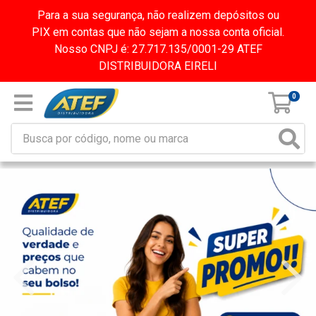
Para a sua segurança, não realizem depósitos ou
PIX em contas que não sejam a nossa conta oficial.
Nosso CNPJ é: 27.717.135/0001-29 ATEF
DISTRIBUIDORA EIRELI
0