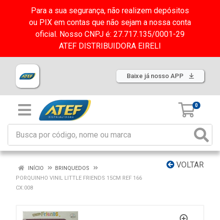
Para a sua segurança, não realizem depósitos
ou PIX em contas que não sejam a nossa conta
oficial. Nosso CNPJ é: 27.717.135/0001-29
ATEF DISTRIBUIDORA EIRELI
Baixe já nosso APP
0
VOLTAR
INÍCIO
BRINQUEDOS
PORQUINHO VINIL LITTLE FRIENDS 15CM REF 166
CX:008