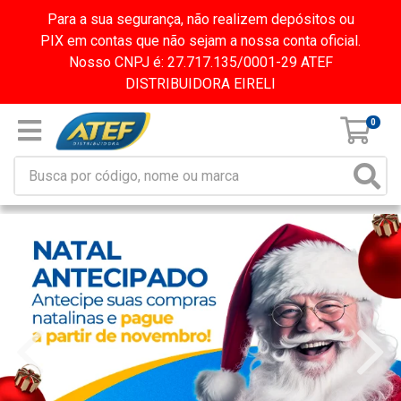
Para a sua segurança, não realizem depósitos ou
PIX em contas que não sejam a nossa conta oficial.
Nosso CNPJ é: 27.717.135/0001-29 ATEF
DISTRIBUIDORA EIRELI
0