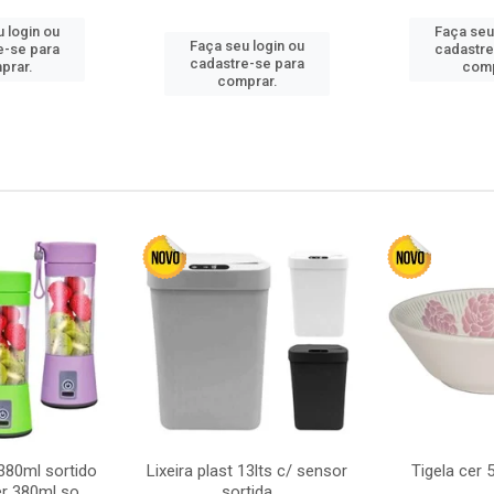
 login ou
Faça seu
Faça seu login ou
e-se para
cadastre
cadastre-se para
prar.
comp
comprar.
380ml sortido
Lixeira plast 13lts c/ sensor
Tigela cer
r 380ml so
sortida