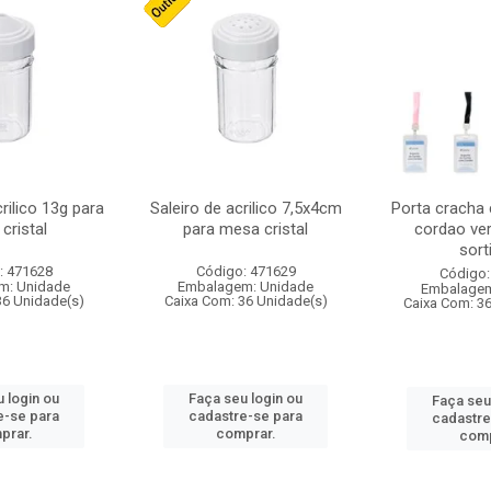
crilico 13g para
Saleiro de acrilico 7,5x4cm
Porta cracha
cristal
para mesa cristal
cordao ver
sort
: 471628
Código: 471629
Código:
m: Unidade
Embalagem: Unidade
Embalagem
36 Unidade(s)
Caixa Com: 36 Unidade(s)
Caixa Com: 3
 login ou
Faça seu login ou
Faça seu
e-se para
cadastre-se para
cadastre
prar.
comprar.
comp