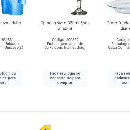
huva adulto
Cj tacas vidro 330ml 6pcs
Prato fundo
windsor
diam
: 832331
Código: 500859
Código:
m: Unidade
Embalagem: Unidade
Embalagem
44 Unidade(s)
Caixa Com: 6 Unidade(s)
Caixa Com: 2
 login ou
Faça seu login ou
Faça seu
e-se para
cadastre-se para
cadastre
prar.
comprar.
comp