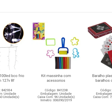
100led bco frio
Kit massinha com
Baralho plas
m 127v 8f
acessorios
baralhos 
: 842934
Código: 841238
Código:
m: Unidade
Embalagem: Unidade
Embalagem
60 Unidade(s)
Caixa Com: 96 Unidade(s)
Caixa Com: 7
Inmetro: 006390/2019