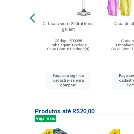
o raso 25,5cm
Cj tacas vidro 220ml 6pcs
Capa de c
e petala
gallant
: 503787
Código: 500088
Código
m: Unidade
Embalagem: Unidade
Embalage
24 Unidade(s)
Caixa Com: 6 Unidade(s)
Caixa Com: 1
u login ou
Faça seu login ou
Faça seu
e-se para
cadastre-se para
cadastr
prar.
comprar.
com
Produtos até R$20,00
Veja mais