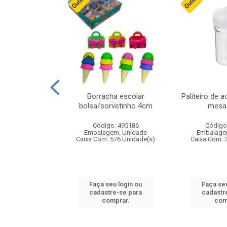
stico n.4 12cm
Borracha escolar
Paliteiro de a
bolsa/sorvetinho 4cm
mesa 
: 940550
Código: 495186
Código
m: Unidade
Embalagem: Unidade
Embalage
24 Unidade(s)
Caixa Com: 576 Unidade(s)
Caixa Com: 
u login ou
Faça seu login ou
Faça seu
e-se para
cadastre-se para
cadastr
prar.
comprar.
com