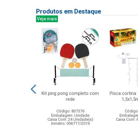
Produtos em Destaque
Veja mais
a elefante com
Kit ping pong completo com
Pisca cortina 
 16x24cm
rede
1,5x1,5
: 837923
Código: 837376
Código
m: Unidade
Embalagem: Unidade
Embalage
96 Unidade(s)
Caixa Com: 24 Unidade(s)
Caixa Com: 
005964/2019
Inmetro: 006717/2019