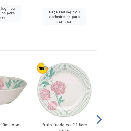
 login ou
Faça seu login ou
Faça seu 
-se para
cadastre-se para
cadastre
rar.
comprar.
comp
 500ml loom
Prato fundo cer 21,5cm
Prato raso c
loom