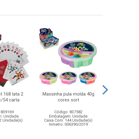
t 168 lata 2
Massinha pula molda 40g
Animal pinti
c/54 carta
cores sort
 839169
Código: 837582
Código:
: Unidade
Embalagem: Unidade
Embalagem
2 Unidade(s)
Caixa Com: 144 Unidade(s)
Caixa Com: 7
Inmetro: 006390/2019
Inmetro: 0