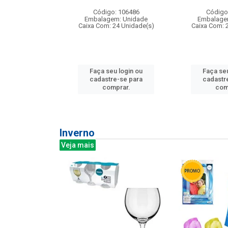
: 275814
Código: 106486
Código
m: Unidade
Embalagem: Unidade
Embalage
240 Unidade(s)
Caixa Com: 24 Unidade(s)
Caixa Com: 
u login ou
Faça seu login ou
Faça seu
e-se para
cadastre-se para
cadastr
prar.
comprar.
com
Inverno
Veja mais