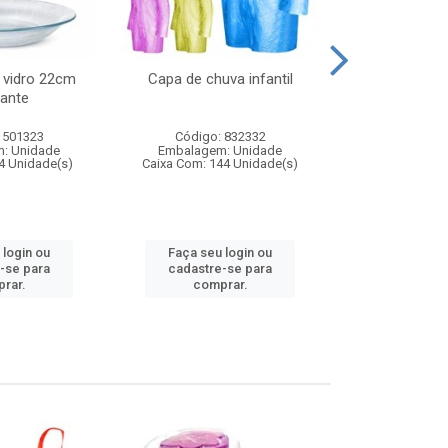
 vidro 22cm
Capa de chuva infantil
Jg prato fun
ante
diam
 501323
Código: 832332
Código:
: Unidade
Embalagem: Unidade
Embalagem
4 Unidade(s)
Caixa Com: 144 Unidade(s)
Caixa Com: 6
 login ou
Faça seu login ou
Faça seu 
-se para
cadastre-se para
cadastre
rar.
comprar.
comp