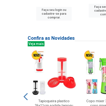
Faça seu
u login ou
Faça seu login ou
cadastr
e-se para
cadastre-se para
com
prar.
comprar.
Confira as Novidades
Veja mais
mesa cer 18cm
Tapioqueira plastico
Copo mixer 
irios
26x11cm,sortida tapioqu
copo mixe