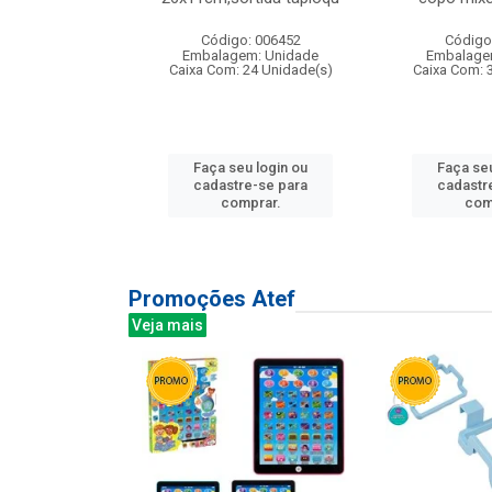
: 135177
Código: 006452
Código
m: Unidade
Embalagem: Unidade
Embalage
12 Unidade(s)
Caixa Com: 24 Unidade(s)
Caixa Com: 
u login ou
Faça seu login ou
Faça seu
e-se para
cadastre-se para
cadastr
prar.
comprar.
com
Promoções Atef
Veja mais