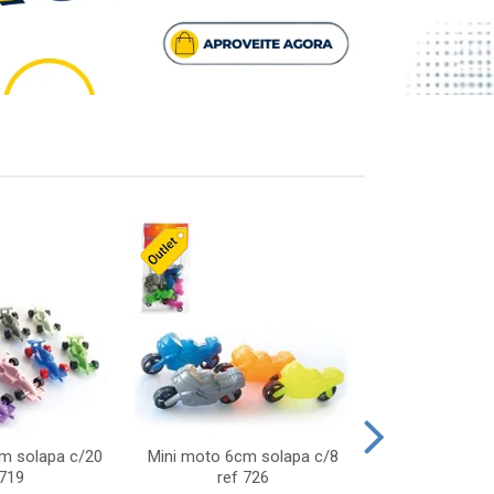
cm solapa c/20
Mini moto 6cm solapa c/8
Giro helice so
 719
ref 726
75