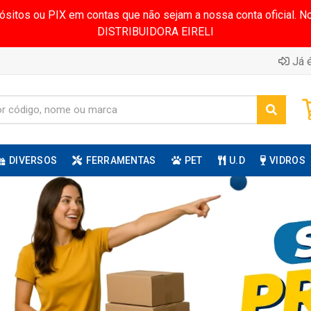
pósitos ou PIX em contas que não sejam a nossa conta oficial.
DISTRIBUIDORA EIRELI
Já é
DIVERSOS
FERRAMENTAS
PET
U.D
VIDROS