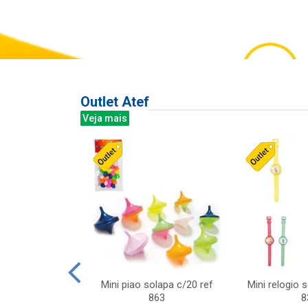
Outlet Atef
Veja mais
last c/div
Mini piao solapa c/20 ref
Mini relogio 
m ursinhos sor
863
8