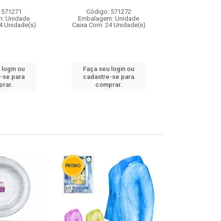
 571271
Código: 571272
Código:
: Unidade
Embalagem: Unidade
Embalagem
4 Unidade(s)
Caixa Com: 24 Unidade(s)
Caixa Com: 4
 login ou
Faça seu login ou
Faça seu 
-se para
cadastre-se para
cadastre
rar.
comprar.
comp