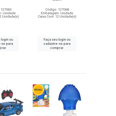
 127060
Código: 127068
Código:
: Unidade
Embalagem: Unidade
Embalagem
2 Unidade(s)
Caixa Com: 12 Unidade(s)
Caixa Com: 1
 login ou
Faça seu login ou
Faça seu 
-se para
cadastre-se para
cadastre
rar.
comprar.
comp