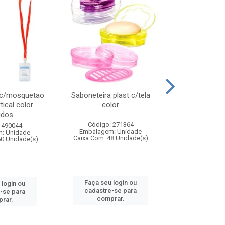
 c/mosquetao
Saboneteira plast c/tela
Prato plas
tical color
color
colo
idos
Código: 271364
Código:
 490044
Embalagem: Unidade
Embalagem
: Unidade
Caixa Com: 48 Unidade(s)
Caixa Com: 4
60 Unidade(s)
Faça seu login ou
Faça seu 
 login ou
cadastre-se para
cadastre
-se para
comprar.
comp
rar.