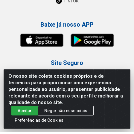
TikTok
Baixe já nosso APP
Site Seguro
O nosso site coleta cookies próprios e de
terceiros para proporcionar uma experiência
personalizada ao usuário, apresentar publicidade
relevante de acordo com o seu perfil e melhorar a
Loja / Showroom
qualidade do nosso site.
Aceitar
Negar não essenciais
Tel.: (11) 3227-0546
Av Vautier, 587/597 - Pari - São Paulo/SP
Preferências de Cookies