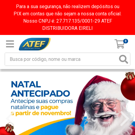
Para a sua segurança, não realizem depósitos ou
PIX em contas que não sejam a nossa conta oficial.
Nosso CNPJ é: 27.717.135/0001-29 ATEF
DISTRIBUIDORA EIRELI
0