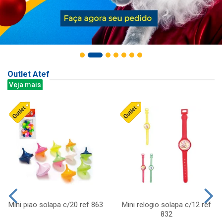
Outlet Atef
Veja mais
Mini piao solapa c/20 ref 863
Mini relogio solapa c/12 ref
832