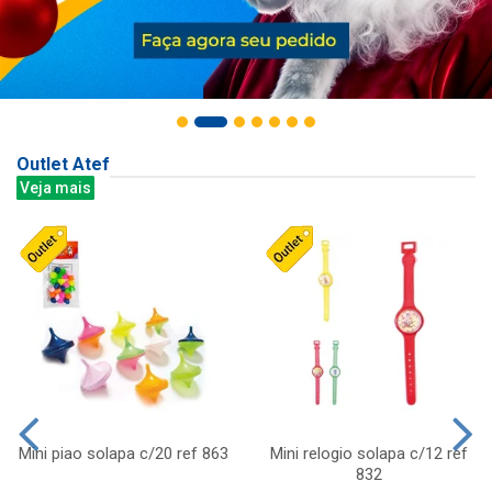
Outlet Atef
Veja mais
Mini piao solapa c/20 ref 863
Mini relogio solapa c/12 ref
832