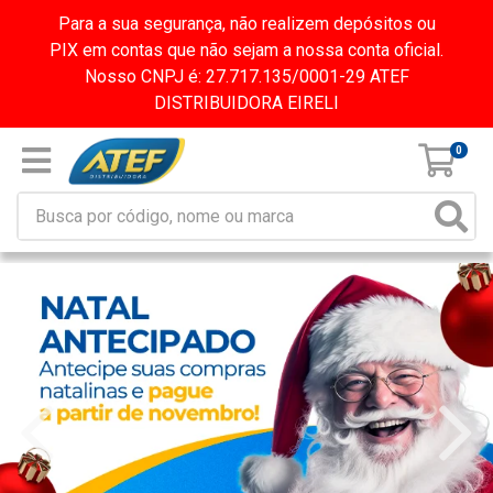
Para a sua segurança, não realizem depósitos ou
PIX em contas que não sejam a nossa conta oficial.
Nosso CNPJ é: 27.717.135/0001-29 ATEF
DISTRIBUIDORA EIRELI
0