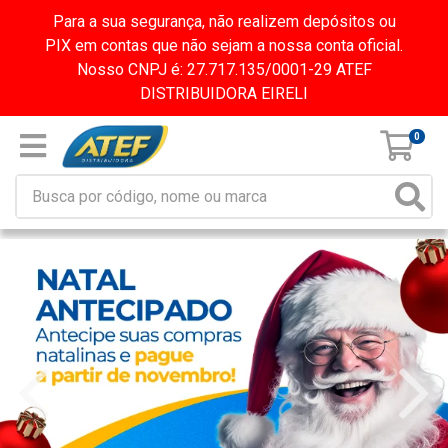
Para a sua segurança, não realizem depósitos ou
PIX em contas que não sejam a nossa conta oficial.
Nosso CNPJ é: 27.717.135/0001-29 ATEF
DISTRIBUIDORA EIRELI
0