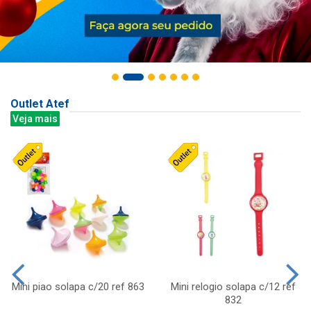
Outlet Atef
Veja mais
Mini piao solapa c/20 ref 863
Mini relogio solapa c/12 ref
832