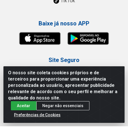
TikTok
Baixe já nosso APP
Site Seguro
O nosso site coleta cookies próprios e de
terceiros para proporcionar uma experiência
personalizada ao usuário, apresentar publicidade
relevante de acordo com o seu perfil e melhorar a
Loja / Showroom
qualidade do nosso site.
Aceitar
Negar não essenciais
Tel.: (11) 3227-0546
Av Vautier, 587/597 - Pari - São Paulo/SP
Preferências de Cookies