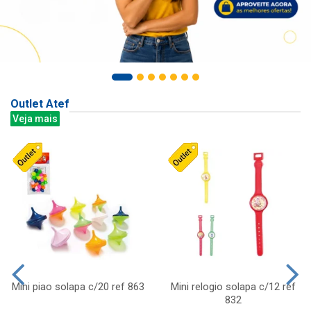
Outlet Atef
Veja mais
Mini piao solapa c/20 ref 863
Mini relogio solapa c/12 ref
832