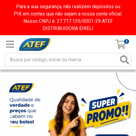
Para a sua segurança, não realizem depósitos ou
PIX em contas que não sejam a nossa conta oficial.
Nosso CNPJ é: 27.717.135/0001-29 ATEF
DISTRIBUIDORA EIRELI
0