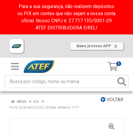
Para a sua segurança, não realizem depósitos
ou PIX em contas que não sejam a nossa conta
oficial. Nosso CNPJ é: 27.717.135/0001-29
ATEF DISTRIBUIDORA EIRELI
Baixe já nosso APP
0
VOLTAR
INÍCIO
U.D
POTE SLIM MULTIUSO 2570ML BRANCO 1771