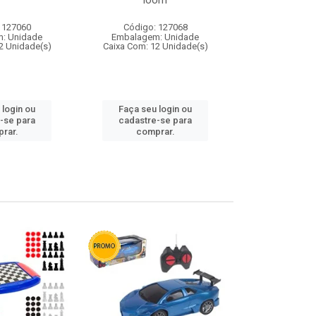
loom
 127060
Código: 127068
Código:
: Unidade
Embalagem: Unidade
Embalagem
2 Unidade(s)
Caixa Com: 12 Unidade(s)
Caixa Com: 1
 login ou
Faça seu login ou
Faça seu 
-se para
cadastre-se para
cadastre
rar.
comprar.
comp