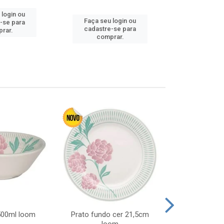
 login ou
Faça seu login ou
Faça seu 
-se para
cadastre-se para
cadastre
rar.
comprar.
comp
 500ml loom
Prato fundo cer 21,5cm
Prato raso c