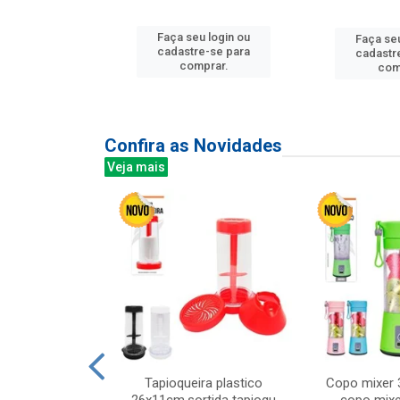
u login ou
Faça seu login ou
Faça seu
e-se para
cadastre-se para
cadastr
prar.
comprar.
com
Confira as Novidades
Veja mais
mesa cer 18cm
Tapioqueira plastico
Copo mixer 