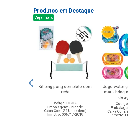
Produtos em Destaque
Veja mais
s com mascara
Kit ping pong completo com
Jogo water 
dardos
rede
mar - brinqu
de ag
: 842310
Código: 837376
Código
m: Unidade
Embalagem: Unidade
Embalage
12 Unidade(s)
Caixa Com: 24 Unidade(s)
Caixa Com: 
005519/2020
Inmetro: 006717/2019
Inmetro: 