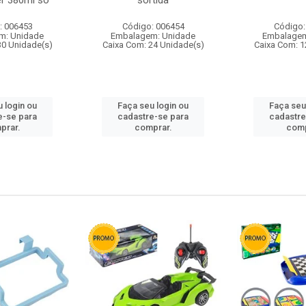
r 380ml so
sortida
: 006453
Código: 006454
Código:
m: Unidade
Embalagem: Unidade
Embalagem
30 Unidade(s)
Caixa Com: 24 Unidade(s)
Caixa Com: 1
 login ou
Faça seu login ou
Faça seu
e-se para
cadastre-se para
cadastre
prar.
comprar.
comp