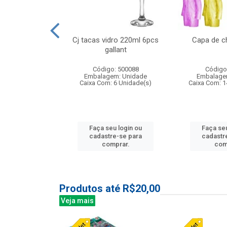
 vidro 23,5cm
Cj tacas vidro 220ml 6pcs
Capa de c
e petala
gallant
: 503788
Código: 500088
Código
m: Unidade
Embalagem: Unidade
Embalage
24 Unidade(s)
Caixa Com: 6 Unidade(s)
Caixa Com: 1
u login ou
Faça seu login ou
Faça seu
e-se para
cadastre-se para
cadastr
prar.
comprar.
com
Produtos até R$20,00
Veja mais