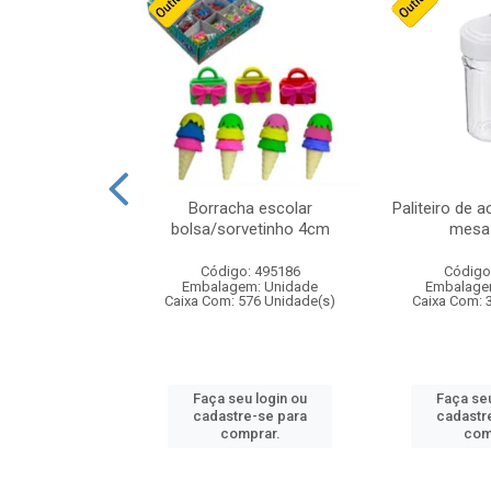
stico n.4 12cm
Borracha escolar
Paliteiro de a
bolsa/sorvetinho 4cm
mesa 
: 940550
Código: 495186
Código
m: Unidade
Embalagem: Unidade
Embalage
24 Unidade(s)
Caixa Com: 576 Unidade(s)
Caixa Com: 
u login ou
Faça seu login ou
Faça seu
e-se para
cadastre-se para
cadastr
prar.
comprar.
com