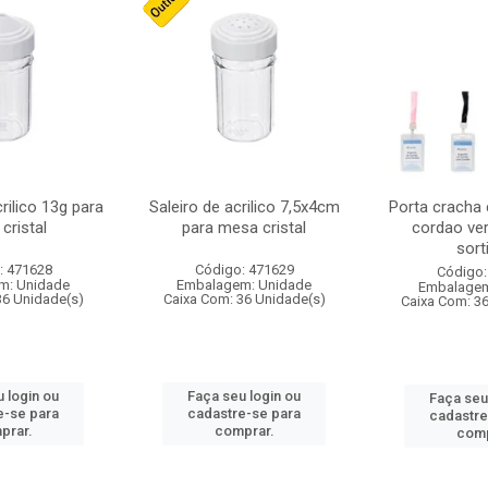
crilico 13g para
Saleiro de acrilico 7,5x4cm
Porta cracha
cristal
para mesa cristal
cordao ver
sort
: 471628
Código: 471629
Código:
m: Unidade
Embalagem: Unidade
Embalagem
36 Unidade(s)
Caixa Com: 36 Unidade(s)
Caixa Com: 3
 login ou
Faça seu login ou
Faça seu
e-se para
cadastre-se para
cadastre
prar.
comprar.
comp