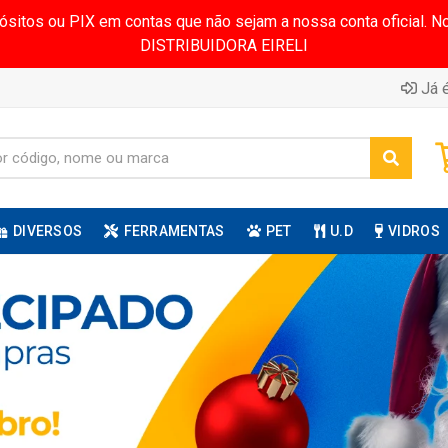
pósitos ou PIX em contas que não sejam a nossa conta oficial.
DISTRIBUIDORA EIRELI
Já é
DIVERSOS
FERRAMENTAS
PET
U.D
VIDROS