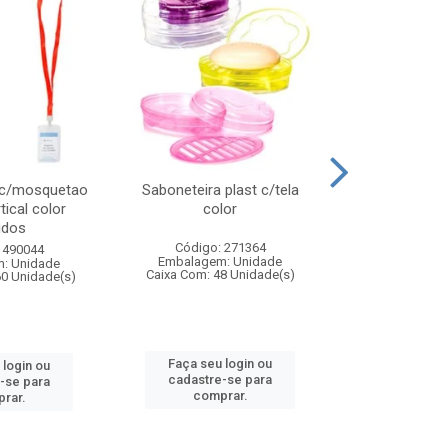
 c/mosquetao
Saboneteira plast c/tela
Prato plas
tical color
color
colo
idos
Código: 271364
Código:
 490044
Embalagem: Unidade
Embalagem
: Unidade
Caixa Com: 48 Unidade(s)
Caixa Com: 4
60 Unidade(s)
Faça seu login ou
Faça seu 
 login ou
cadastre-se para
cadastre
-se para
comprar.
comp
rar.