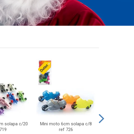
cm solapa c/20
Mini moto 6cm solapa c/8
Giro helice so
 719
ref 726
75