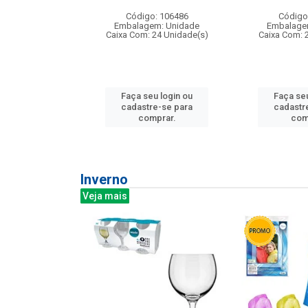
: 275814
Código: 106486
Código
m: Unidade
Embalagem: Unidade
Embalage
240 Unidade(s)
Caixa Com: 24 Unidade(s)
Caixa Com: 
u login ou
Faça seu login ou
Faça seu
e-se para
cadastre-se para
cadastr
prar.
comprar.
com
Inverno
Veja mais