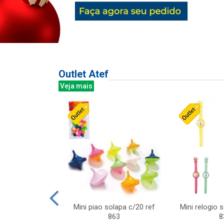
Outlet Atef
Veja mais
last c/div
Mini piao solapa c/20 ref
Mini relogio 
m ursinhos sor
863
8