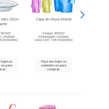
 vidro 22cm
Capa de chuva infantil
Jg prato fun
ante
diam
 501323
Código: 832332
Código:
: Unidade
Embalagem: Unidade
Embalagem
4 Unidade(s)
Caixa Com: 144 Unidade(s)
Caixa Com: 6
 login ou
Faça seu login ou
Faça seu 
-se para
cadastre-se para
cadastre
rar.
comprar.
comp