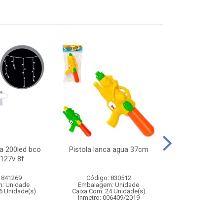
a 200led bco
Pistola lanca agua 37cm
Skate de ded
 127v 8f
infan
 841269
Código: 830512
Código:
: Unidade
Embalagem: Unidade
Embalagem
6 Unidade(s)
Caixa Com: 24 Unidade(s)
Caixa Com: 24
Inmetro: 006409/2019
Inmetro: 0