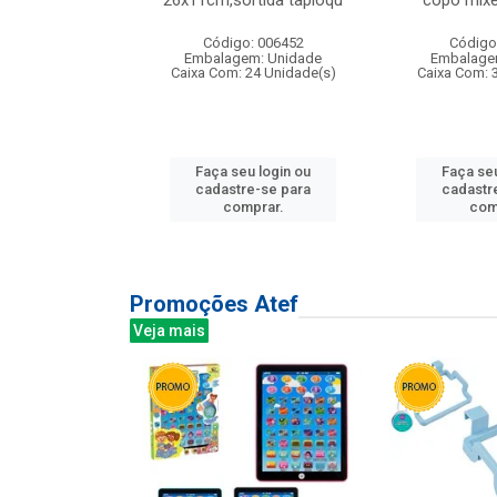
irios
26x11cm,sortida tapioqu
copo mixe
: 135177
Código: 006452
Código
m: Unidade
Embalagem: Unidade
Embalage
12 Unidade(s)
Caixa Com: 24 Unidade(s)
Caixa Com: 
u login ou
Faça seu login ou
Faça seu
e-se para
cadastre-se para
cadastr
prar.
comprar.
com
Promoções Atef
Veja mais