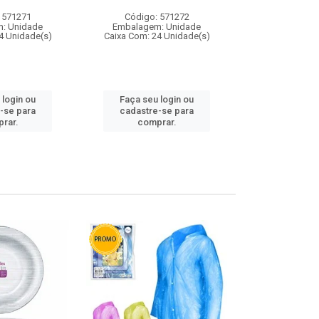
 571271
Código: 571272
Código:
: Unidade
Embalagem: Unidade
Embalagem
4 Unidade(s)
Caixa Com: 24 Unidade(s)
Caixa Com: 4
 login ou
Faça seu login ou
Faça seu 
-se para
cadastre-se para
cadastre
rar.
comprar.
comp