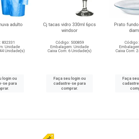
huva adulto
Cj tacas vidro 330ml 6pcs
Prato fundo
windsor
diam
: 832331
Código: 500859
Código:
m: Unidade
Embalagem: Unidade
Embalagem
44 Unidade(s)
Caixa Com: 6 Unidade(s)
Caixa Com: 2
 login ou
Faça seu login ou
Faça seu
e-se para
cadastre-se para
cadastre
prar.
comprar.
comp