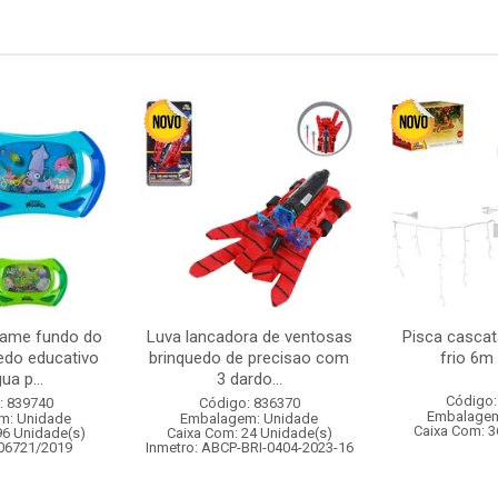
game fundo do
Luva lancadora de ventosas
Pisca cascat
edo educativo
brinquedo de precisao com
frio 6m
ua p...
3 dardo...
Código:
: 839740
Código: 836370
Embalagem
m: Unidade
Embalagem: Unidade
Caixa Com: 3
96 Unidade(s)
Caixa Com: 24 Unidade(s)
006721/2019
Inmetro: ABCP-BRI-0404-2023-16