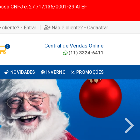
 Nosso CNPJ é: 27.717.135/0001-29 ATEF
|
 cliente? - Entrar
Não é cliente? - Cadastrar
Central de Vendas Online
0
(11) 3324-6411
NOVIDADES
INVERNO
PROMOÇÕES