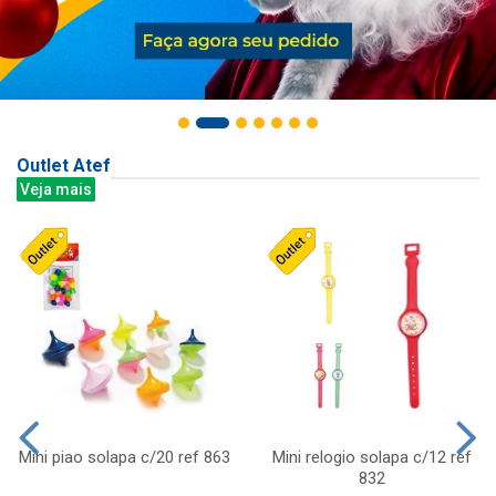
Outlet Atef
Veja mais
Mini piao solapa c/20 ref 863
Mini relogio solapa c/12 ref
832