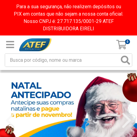
Para a sua segurança, não realizem depósitos ou
PIX em contas que não sejam a nossa conta oficial.
Nosso CNPJ é: 27.717.135/0001-29 ATEF
DISTRIBUIDORA EIRELI
0