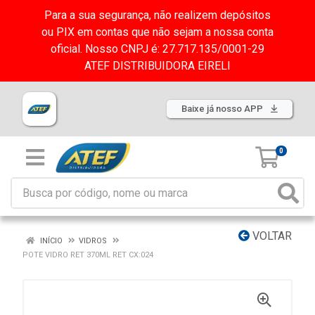
Para a sua segurança, não realizem depósitos
ou PIX em contas que não sejam a nossa conta
oficial. Nosso CNPJ é: 27.717.135/0001-29
ATEF DISTRIBUIDORA EIRELI
Baixe já nosso APP
0
VOLTAR
INÍCIO
VIDROS
POTE VIDRO RET 370ML RET CX:024