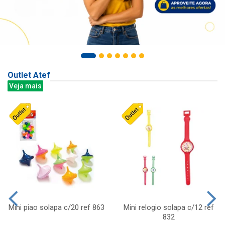
Outlet Atef
Veja mais
Mini piao solapa c/20 ref 863
Mini relogio solapa c/12 ref
832