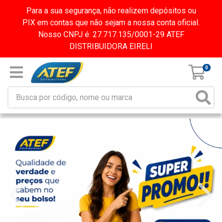
Para a sua segurança, não realizem depósitos ou
PIX em contas que não sejam a nossa conta oficial.
Nosso CNPJ é: 27.717.135/0001-29 ATEF
DISTRIBUIDORA EIRELI
0