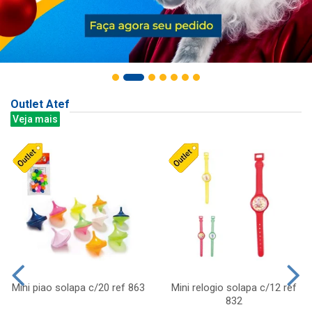
Outlet Atef
Veja mais
Mini piao solapa c/20 ref 863
Mini relogio solapa c/12 ref
832