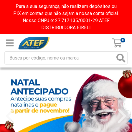
Para a sua segurança, não realizem depósitos ou
PIX em contas que não sejam a nossa conta oficial.
Nosso CNPJ é: 27.717.135/0001-29 ATEF
DISTRIBUIDORA EIRELI
0