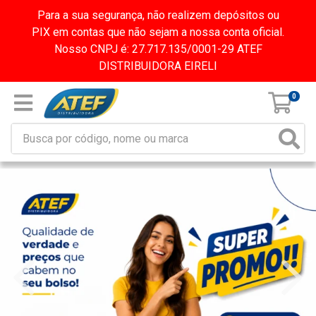
Para a sua segurança, não realizem depósitos ou
PIX em contas que não sejam a nossa conta oficial.
Nosso CNPJ é: 27.717.135/0001-29 ATEF
DISTRIBUIDORA EIRELI
0