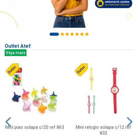
Outlet Atef
Veja mais
Mini piao solapa c/20 ref 863
Mini relogio solapa c/12 ref
832