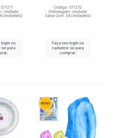
 571271
Código: 571272
Código:
: Unidade
Embalagem: Unidade
Embalagem
4 Unidade(s)
Caixa Com: 24 Unidade(s)
Caixa Com: 4
 login ou
Faça seu login ou
Faça seu 
-se para
cadastre-se para
cadastre
rar.
comprar.
comp