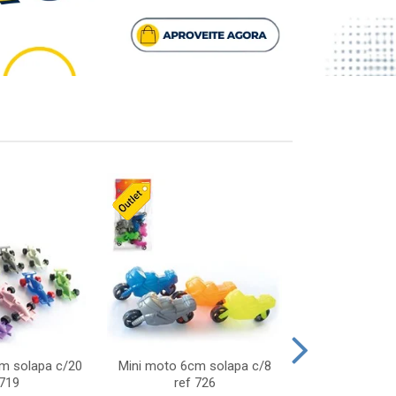
cm solapa c/20
Mini moto 6cm solapa c/8
Giro helice so
 719
ref 726
75