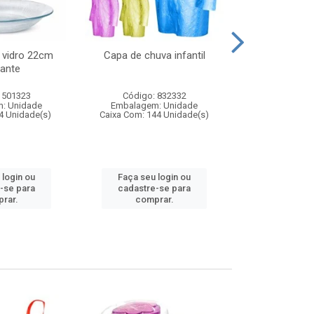
 vidro 22cm
Capa de chuva infantil
Jg prato fun
ante
diam
 501323
Código: 832332
Código:
: Unidade
Embalagem: Unidade
Embalagem
4 Unidade(s)
Caixa Com: 144 Unidade(s)
Caixa Com: 6
 login ou
Faça seu login ou
Faça seu 
-se para
cadastre-se para
cadastre
rar.
comprar.
comp