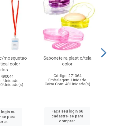
 c/mosquetao
Saboneteira plast c/tela
Prato plas
tical color
color
colo
idos
Código: 271364
Código:
 490044
Embalagem: Unidade
Embalagem
: Unidade
Caixa Com: 48 Unidade(s)
Caixa Com: 4
60 Unidade(s)
Faça seu login ou
Faça seu 
 login ou
cadastre-se para
cadastre
-se para
comprar.
comp
rar.