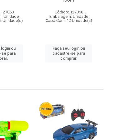
loom
 127060
Código: 127068
Código:
: Unidade
Embalagem: Unidade
Embalagem
2 Unidade(s)
Caixa Com: 12 Unidade(s)
Caixa Com: 1
 login ou
Faça seu login ou
Faça seu 
-se para
cadastre-se para
cadastre
rar.
comprar.
comp