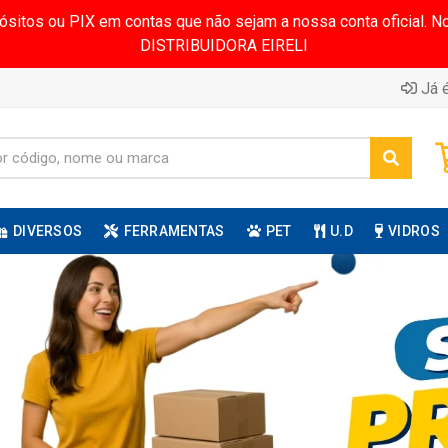
pósitos ou PIX em contas que não sejam a nossa conta oficial.
DISTRIBUIDORA EIRELI
Já é
DIVERSOS
FERRAMENTAS
PET
U.D
VIDROS