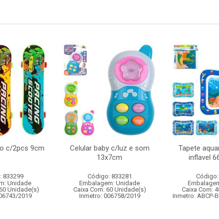
do c/2pcs 9cm
Celular baby c/luz e som
Tapete aquar
13x7cm
inflavel 
: 833299
Código: 833281
Código:
m: Unidade
Embalagem: Unidade
Embalagem
60 Unidade(s)
Caixa Com: 60 Unidade(s)
Caixa Com: 4
006743/2019
Inmetro: 006758/2019
Inmetro: ABCP-B