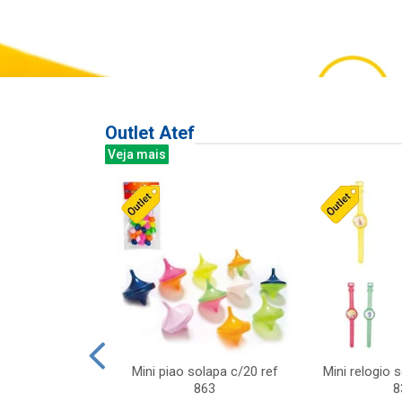
Outlet Atef
Veja mais
last c/div
Mini piao solapa c/20 ref
Mini relogio 
m ursinhos sor
863
8