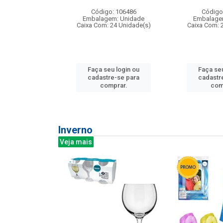
: 275814
Código: 106486
Código
m: Unidade
Embalagem: Unidade
Embalage
240 Unidade(s)
Caixa Com: 24 Unidade(s)
Caixa Com: 
u login ou
Faça seu login ou
Faça seu
e-se para
cadastre-se para
cadastr
prar.
comprar.
com
Inverno
Veja mais