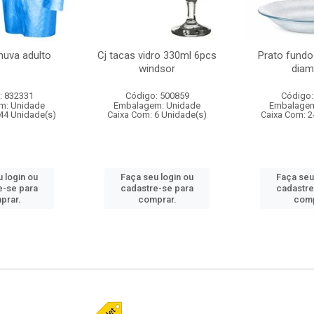
huva adulto
Cj tacas vidro 330ml 6pcs
Prato fundo
windsor
diam
: 832331
Código: 500859
Código:
m: Unidade
Embalagem: Unidade
Embalagem
44 Unidade(s)
Caixa Com: 6 Unidade(s)
Caixa Com: 2
 login ou
Faça seu login ou
Faça seu
e-se para
cadastre-se para
cadastre
prar.
comprar.
comp