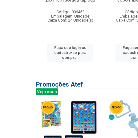
irios
26x11cm,sortida tapioqu
copo mixe
: 135177
Código: 006452
Código
m: Unidade
Embalagem: Unidade
Embalage
12 Unidade(s)
Caixa Com: 24 Unidade(s)
Caixa Com: 
u login ou
Faça seu login ou
Faça seu
e-se para
cadastre-se para
cadastr
prar.
comprar.
com
Promoções Atef
Veja mais