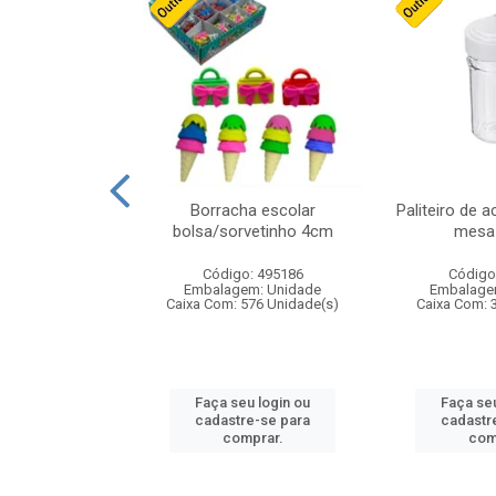
cores sortidas
Borracha escolar
Paliteiro de a
ref 130s
bolsa/sorvetinho 4cm
mesa 
: 826147
Código: 495186
Código
m: Unidade
Embalagem: Unidade
Embalage
160 Unidade(s)
Caixa Com: 576 Unidade(s)
Caixa Com: 
u login ou
Faça seu login ou
Faça seu
e-se para
cadastre-se para
cadastr
prar.
comprar.
com