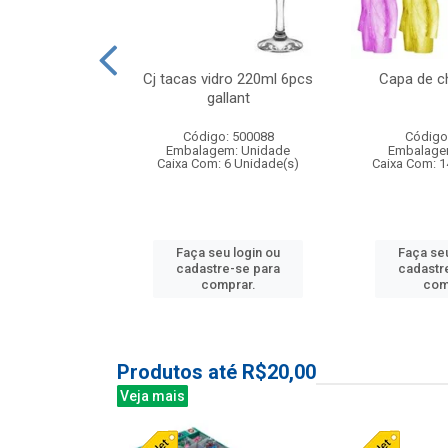
o raso 25,5cm
Cj tacas vidro 220ml 6pcs
Capa de c
e petala
gallant
: 503787
Código: 500088
Código
m: Unidade
Embalagem: Unidade
Embalage
24 Unidade(s)
Caixa Com: 6 Unidade(s)
Caixa Com: 1
u login ou
Faça seu login ou
Faça seu
e-se para
cadastre-se para
cadastr
prar.
comprar.
com
Produtos até R$20,00
Veja mais