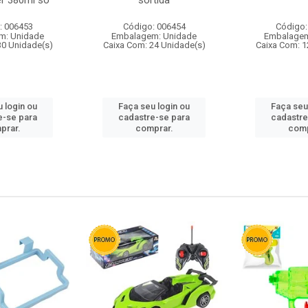
r 380ml so
sortida
: 006453
Código: 006454
Código:
m: Unidade
Embalagem: Unidade
Embalagem
30 Unidade(s)
Caixa Com: 24 Unidade(s)
Caixa Com: 1
 login ou
Faça seu login ou
Faça seu
e-se para
cadastre-se para
cadastre
prar.
comprar.
comp