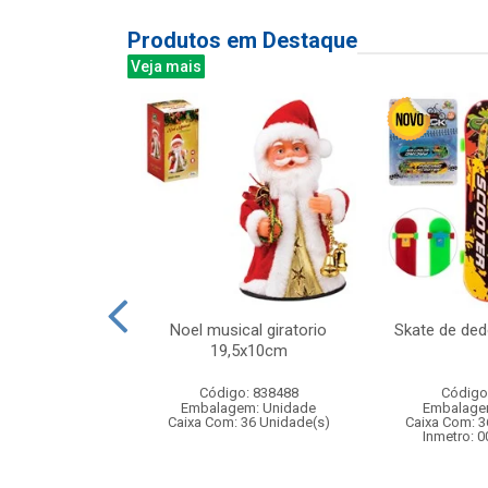
Produtos em Destaque
Veja mais
controle remoto
Noel musical giratorio
Skate de de
o esportivo que
19,5x10cm
ra...
Código: 838488
Código
: 833368
Embalagem: Unidade
Embalage
m: Unidade
Caixa Com: 36 Unidade(s)
Caixa Com: 3
12 Unidade(s)
Inmetro: 
004862/2021