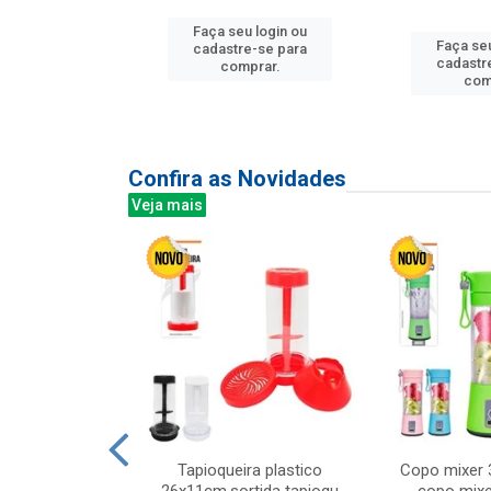
Faça seu login ou
Faça seu
u login ou
cadastre-se para
cadastr
e-se para
comprar.
com
prar.
Confira as Novidades
Veja mais
mesa cer 18cm
Tapioqueira plastico
Copo mixer 