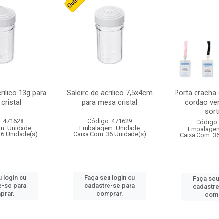
crilico 13g para
Saleiro de acrilico 7,5x4cm
Porta cracha
cristal
para mesa cristal
cordao ver
sort
: 471628
Código: 471629
Código:
m: Unidade
Embalagem: Unidade
Embalagem
36 Unidade(s)
Caixa Com: 36 Unidade(s)
Caixa Com: 3
 login ou
Faça seu login ou
Faça seu
e-se para
cadastre-se para
cadastre
prar.
comprar.
comp