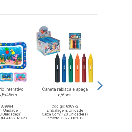
io interativo
Caneta rabisca e apaga
Carrinho de co
66,5x45cm
c/6pcs
brave speed 1:
com 
 839984
Código: 838972
Código:
: Unidade
Embalagem: Unidade
Embalagem
8 Unidade(s)
Caixa Com: 120 Unidade(s)
Caixa Com: 1
RI-0416-2023-21
Inmetro: 007708/2019
Inmetro: 12444