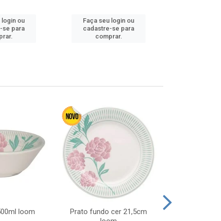
 login ou
Faça seu login ou
Faça seu 
-se para
cadastre-se para
cadastre
rar.
comprar.
comp
 500ml loom
Prato fundo cer 21,5cm
Prato raso c