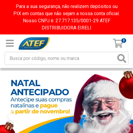
Para a sua segurança, não realizem depósitos ou
PIX em contas que não sejam a nossa conta oficial.
Nosso CNPJ é: 27.717.135/0001-29 ATEF
DISTRIBUIDORA EIRELI
0