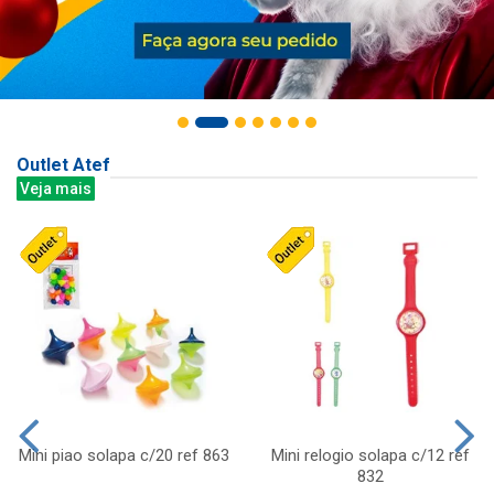
Outlet Atef
Veja mais
Mini piao solapa c/20 ref 863
Mini relogio solapa c/12 ref
832