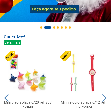
Outlet Atef
Veja mais
Mini piao solapa c/20 ref 863
Mini relogio solapa c/12 ref
cx:048
832 cx:024