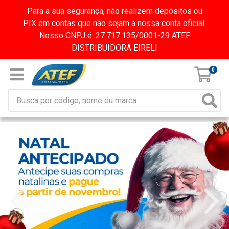
Para a sua segurança, não realizem depósitos ou
PIX em contas que não sejam a nossa conta oficial.
Nosso CNPJ é: 27.717.135/0001-29 ATEF
DISTRIBUIDORA EIRELI
0