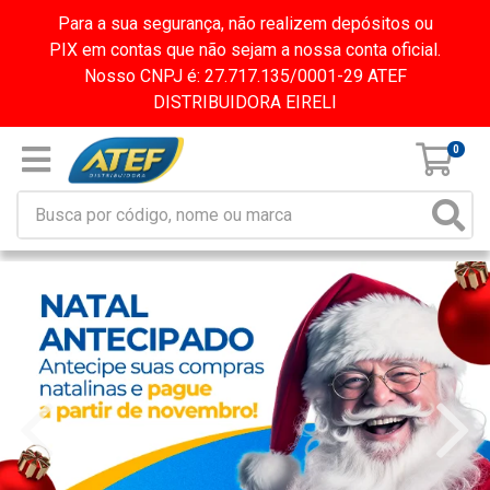
Para a sua segurança, não realizem depósitos ou
PIX em contas que não sejam a nossa conta oficial.
Nosso CNPJ é: 27.717.135/0001-29 ATEF
DISTRIBUIDORA EIRELI
0