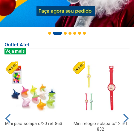
Outlet Atef
Veja mais
Mini piao solapa c/20 ref 863
Mini relogio solapa c/12 ref
832