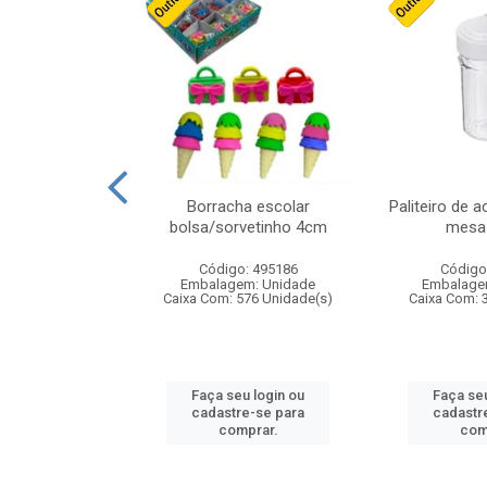
stico n.4 12cm
Borracha escolar
Paliteiro de a
bolsa/sorvetinho 4cm
mesa 
: 940550
Código: 495186
Código
m: Unidade
Embalagem: Unidade
Embalage
24 Unidade(s)
Caixa Com: 576 Unidade(s)
Caixa Com: 
u login ou
Faça seu login ou
Faça seu
e-se para
cadastre-se para
cadastr
prar.
comprar.
com