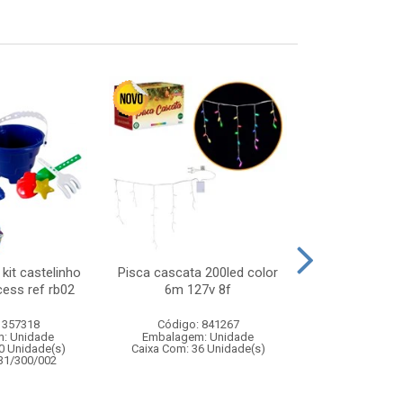
 kit castelinho
Pisca cascata 200led color
Water balloon
cess ref rb02
6m 127v 8f
 357318
Código: 841267
Código:
: Unidade
Embalagem: Unidade
Embalagem
0 Unidade(s)
Caixa Com: 36 Unidade(s)
Caixa Com: 7
131/300/002
Inmetro: 0