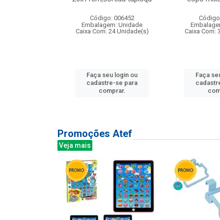
: 135177
Código: 006452
Código
m: Unidade
Embalagem: Unidade
Embalage
12 Unidade(s)
Caixa Com: 24 Unidade(s)
Caixa Com: 
u login ou
Faça seu login ou
Faça seu
e-se para
cadastre-se para
cadastr
prar.
comprar.
com
Promoções Atef
Veja mais