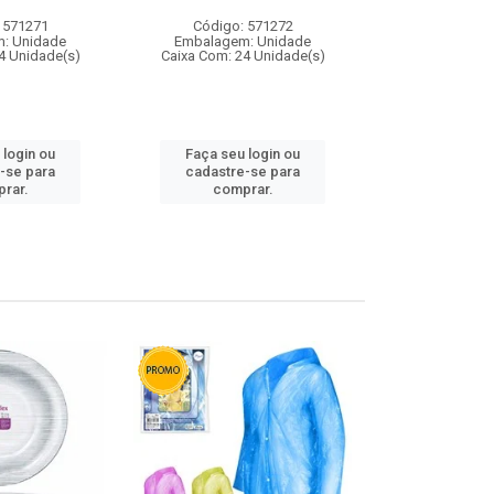
 571271
Código: 571272
Código:
: Unidade
Embalagem: Unidade
Embalagem
4 Unidade(s)
Caixa Com: 24 Unidade(s)
Caixa Com: 4
 login ou
Faça seu login ou
Faça seu 
-se para
cadastre-se para
cadastre
rar.
comprar.
comp