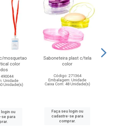
 c/mosquetao
Saboneteira plast c/tela
Prato plas
tical color
color
colo
idos
Código: 271364
Código:
 490044
Embalagem: Unidade
Embalagem
: Unidade
Caixa Com: 48 Unidade(s)
Caixa Com: 4
60 Unidade(s)
Faça seu login ou
Faça seu 
 login ou
cadastre-se para
cadastre
-se para
comprar.
comp
rar.