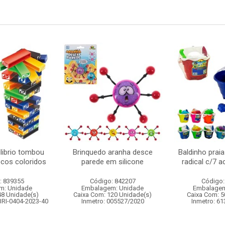
librio tombou
Brinquedo aranha desce
Baldinho praia
ocos coloridos
parede em silicone
radical c/7 a
: 839355
Código: 842207
Código:
m: Unidade
Embalagem: Unidade
Embalagem
48 Unidade(s)
Caixa Com: 120 Unidade(s)
Caixa Com: 5
BRI-0404-2023-40
Inmetro: 005527/2020
Inmetro: 6