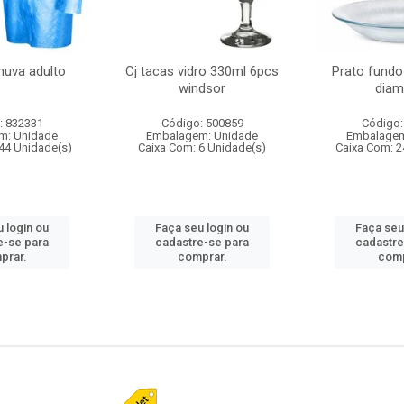
huva adulto
Cj tacas vidro 330ml 6pcs
Prato fundo
windsor
diam
: 832331
Código: 500859
Código:
m: Unidade
Embalagem: Unidade
Embalagem
44 Unidade(s)
Caixa Com: 6 Unidade(s)
Caixa Com: 2
 login ou
Faça seu login ou
Faça seu
e-se para
cadastre-se para
cadastre
prar.
comprar.
comp