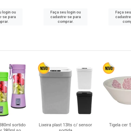
 login ou
Faça seu login ou
Faça seu
e-se para
cadastre-se para
cadastre
prar.
comprar.
comp
380ml sortido
Lixeira plast 13lts c/ sensor
Tigela cer
r 380ml so
sortida