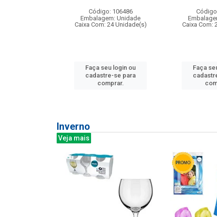
: 275814
Código: 106486
Código
m: Unidade
Embalagem: Unidade
Embalage
240 Unidade(s)
Caixa Com: 24 Unidade(s)
Caixa Com: 
u login ou
Faça seu login ou
Faça seu
e-se para
cadastre-se para
cadastr
prar.
comprar.
com
Inverno
Veja mais