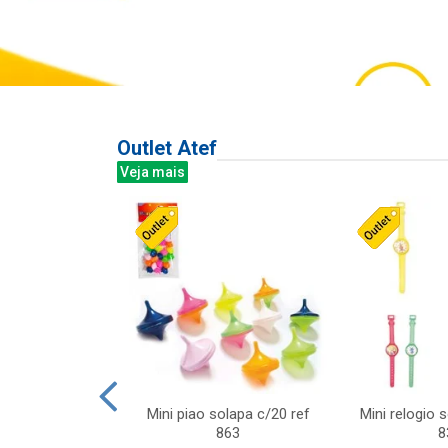
Outlet Atef
Veja mais
last c/div
Mini piao solapa c/20 ref
Mini relogio 
m ursinhos sor
863
8