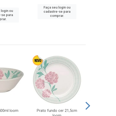
Faça seu login ou
 login ou
Faça seu 
cadastre-se para
-se para
cadastre
comprar.
rar.
comp
 500ml loom
Prato fundo cer 21,5cm
Prato raso c
loom