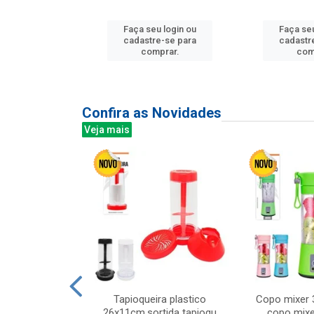
u login ou
Faça seu login ou
Faça seu
e-se para
cadastre-se para
cadastr
prar.
comprar.
com
Confira as Novidades
Veja mais
mesa cer 18cm
Tapioqueira plastico
Copo mixer 
irios
26x11cm,sortida tapioqu
copo mixe