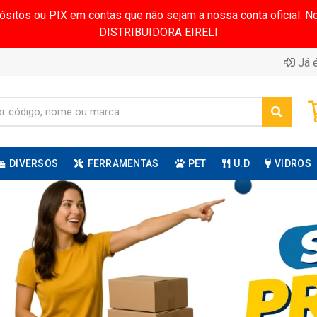
pósitos ou PIX em contas que não sejam a nossa conta oficial.
DISTRIBUIDORA EIRELI
Já é
DIVERSOS
FERRAMENTAS
PET
U.D
VIDROS