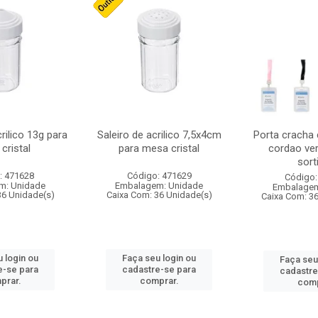
crilico 13g para
Saleiro de acrilico 7,5x4cm
Porta cracha
cristal
para mesa cristal
cordao ver
sort
: 471628
Código: 471629
Código:
m: Unidade
Embalagem: Unidade
Embalagem
36 Unidade(s)
Caixa Com: 36 Unidade(s)
Caixa Com: 3
 login ou
Faça seu login ou
Faça seu
e-se para
cadastre-se para
cadastre
prar.
comprar.
comp