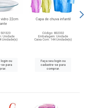
 vidro 22cm
Capa de chuva infantil
Jg prato fun
ante
diam
 501323
Código: 832332
Código:
: Unidade
Embalagem: Unidade
Embalagem
4 Unidade(s)
Caixa Com: 144 Unidade(s)
Caixa Com: 6
 login ou
Faça seu login ou
Faça seu 
-se para
cadastre-se para
cadastre
rar.
comprar.
comp