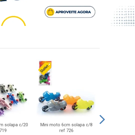
cm solapa c/20
Mini moto 6cm solapa c/8
Giro helice so
 719
ref 726
75