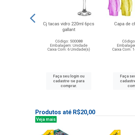
 vidro 23,5cm
Cj tacas vidro 220ml 6pcs
Capa de c
e petala
gallant
: 503788
Código: 500088
Código
m: Unidade
Embalagem: Unidade
Embalage
24 Unidade(s)
Caixa Com: 6 Unidade(s)
Caixa Com: 1
u login ou
Faça seu login ou
Faça seu
e-se para
cadastre-se para
cadastr
prar.
comprar.
com
Produtos até R$20,00
Veja mais