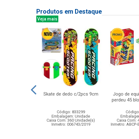
Produtos em Destaque
Veja mais
z 100led bco
Skate de dedo c/2pcs 9cm
Jogo de equi
,2m 127v 8f
perdeu 45 bl
: 842925
Código: 833299
Código
m: Unidade
Embalagem: Unidade
Embalage
120 Unidade(s)
Caixa Com: 360 Unidade(s)
Caixa Com: 
Inmetro: 006743/2019
Inmetro: ABCP-