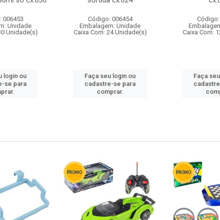
80ml so cx:030
sortida cx:024
cx:
: 006453
Código: 006454
Código:
m: Unidade
Embalagem: Unidade
Embalagem
30 Unidade(s)
Caixa Com: 24 Unidade(s)
Caixa Com: 1
 login ou
Faça seu login ou
Faça seu
e-se para
cadastre-se para
cadastre
prar.
comprar.
comp