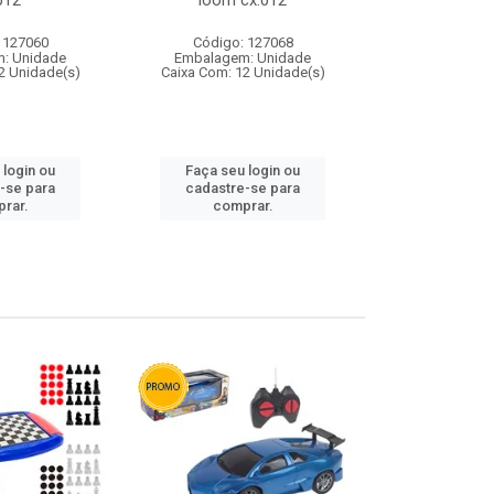
012
loom cx:012
cx:
 127060
Código: 127068
Código:
: Unidade
Embalagem: Unidade
Embalagem
2 Unidade(s)
Caixa Com: 12 Unidade(s)
Caixa Com: 1
 login ou
Faça seu login ou
Faça seu 
-se para
cadastre-se para
cadastre
rar.
comprar.
comp