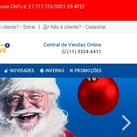
 Nosso CNPJ é: 27.717.135/0001-29 ATEF
|
 cliente? - Entrar
Não é cliente? - Cadastrar
Central de Vendas Online
0
(11) 3324-6411
NOVIDADES
INVERNO
PROMOÇÕES