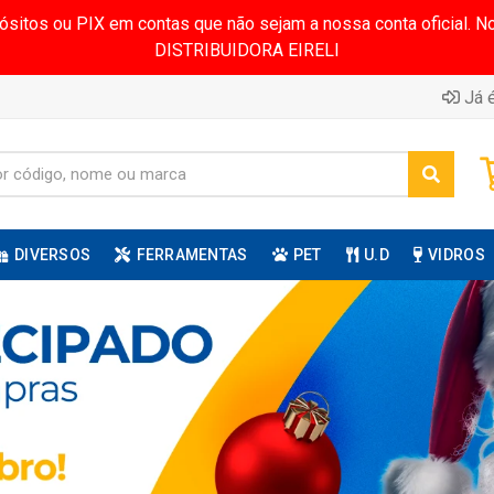
pósitos ou PIX em contas que não sejam a nossa conta oficial.
DISTRIBUIDORA EIRELI
Já é
DIVERSOS
FERRAMENTAS
PET
U.D
VIDROS