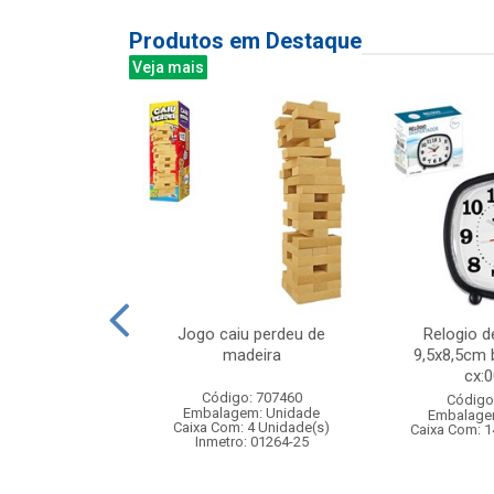
Produtos em Destaque
Veja mais
 250ml maes na
Jogo caiu perdeu de
Relogio d
aixa
madeira
9,5x8,5cm 
cx:
: 859976
Código: 707460
Código
m: Unidade
Embalagem: Unidade
Embalage
24 Unidade(s)
Caixa Com: 4 Unidade(s)
Caixa Com: 1
Inmetro: 01264-25