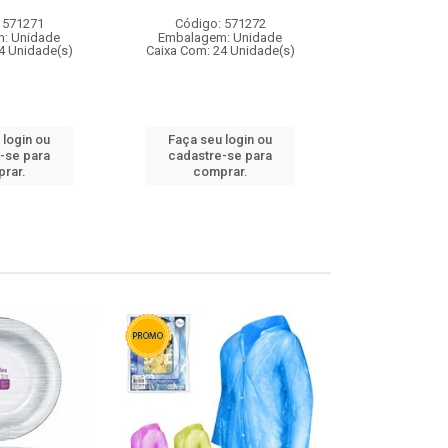
 571271
Código: 571272
Código:
: Unidade
Embalagem: Unidade
Embalagem
4 Unidade(s)
Caixa Com: 24 Unidade(s)
Caixa Com: 4
 login ou
Faça seu login ou
Faça seu 
-se para
cadastre-se para
cadastre
rar.
comprar.
comp