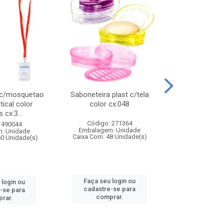
 c/mosquetao
Saboneteira plast c/tela
Prato plas
tical color
color cx:048
colorido
 cx:3...
Código: 271364
Código:
 490044
Embalagem: Unidade
Embalagem
: Unidade
Caixa Com: 48 Unidade(s)
Caixa Com: 4
60 Unidade(s)
Faça seu login ou
Faça seu 
 login ou
cadastre-se para
cadastre
-se para
comprar.
comp
rar.