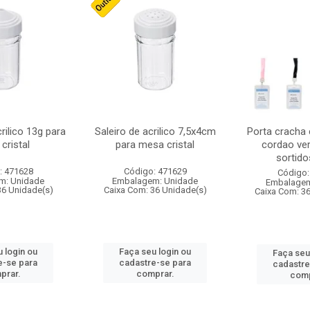
crilico 13g para
Saleiro de acrilico 7,5x4cm
Porta cracha
cristal
para mesa cristal
cordao ver
sortidos
: 471628
Código: 471629
Código:
m: Unidade
Embalagem: Unidade
Embalagem
36 Unidade(s)
Caixa Com: 36 Unidade(s)
Caixa Com: 3
 login ou
Faça seu login ou
Faça seu
e-se para
cadastre-se para
cadastre
prar.
comprar.
comp