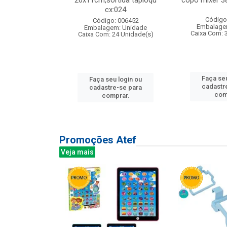
s cx:012
26x11cm,sortida tapioqu
copo mixer 3
cx:024
: 135177
Código
Código: 006452
m: Unidade
Embalage
Embalagem: Unidade
12 Unidade(s)
Caixa Com: 
Caixa Com: 24 Unidade(s)
u login ou
Faça seu
Faça seu login ou
e-se para
cadastr
cadastre-se para
prar.
com
comprar.
Promoções Atef
Veja mais