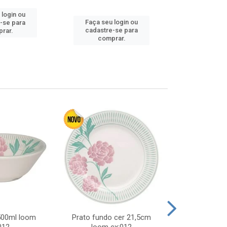
 login ou
Faça seu 
Faça seu login ou
-se para
cadastre
cadastre-se para
rar.
comp
comprar.
 500ml loom
Prato fundo cer 21,5cm
Prato raso c