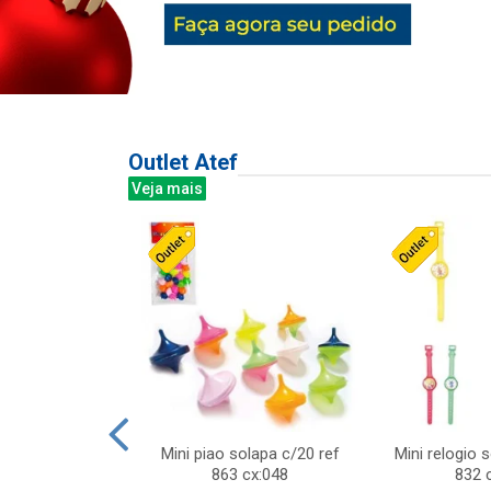
Outlet Atef
Veja mais
last c/div
Mini piao solapa c/20 ref
Mini relogio 
m ursinhos sor
863 cx:048
832 