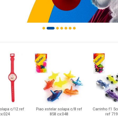
solapa c/12 ref
Piao estelar solapa c/8 ref
Carrinho f1 5
cx:024
858 cx:048
ref 719