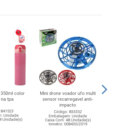
 350ml color
Mini drone voador ufo multi
Noel musica
 na tpa
sensor recarregavel anti-
7x14x20c
impacto
 841523
Código:
Código: 833332
: Unidade
Embalagem
Embalagem: Unidade
4 Unidade(s)
Caixa Com: 2
Caixa Com: 48 Unidade(s)
Inmetro: 008430/2019