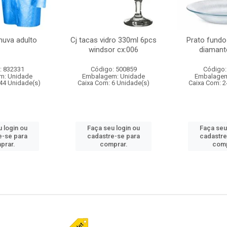
huva adulto
Cj tacas vidro 330ml 6pcs
Prato fundo
windsor cx:006
diamant
: 832331
Código: 500859
Código:
m: Unidade
Embalagem: Unidade
Embalagem
44 Unidade(s)
Caixa Com: 6 Unidade(s)
Caixa Com: 2
 login ou
Faça seu login ou
Faça seu
e-se para
cadastre-se para
cadastre
prar.
comprar.
comp