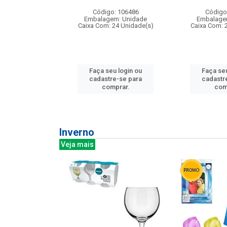
:240
Código: 106486
Código
: 275814
Embalagem: Unidade
Embalage
m: Unidade
Caixa Com: 24 Unidade(s)
Caixa Com: 
240 Unidade(s)
Faça seu login ou
Faça seu
u login ou
cadastre-se para
cadastr
e-se para
comprar.
com
prar.
Inverno
Veja mais