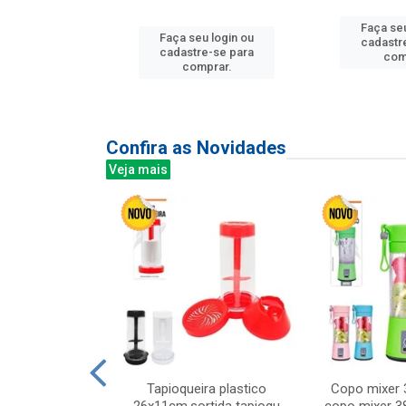
u login ou
Faça seu
Faça seu login ou
e-se para
cadastr
cadastre-se para
prar.
com
comprar.
Confira as Novidades
Veja mais
mesa cer 18cm
Tapioqueira plastico
Copo mixer 