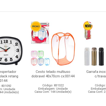
espertador
Cesto telado multiuso
Garrafa inox
black retang
dobravel 40x70cm cx:00144
c/trava
00144
Código: 831322
Código:
: 831092
Embalagem: Unidade
Embalagem
m: Unidade
Caixa Com: 144 Unidade(s)
Caixa Com: 2
44 Unidade(s)