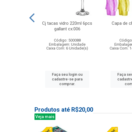
 vidro 23,5cm
Cj tacas vidro 220ml 6pcs
Capa de c
etala cx:024
gallant cx:006
: 503788
Código: 500088
Código
m: Unidade
Embalagem: Unidade
Embalage
24 Unidade(s)
Caixa Com: 6 Unidade(s)
Caixa Com: 1
u login ou
Faça seu login ou
Faça seu
e-se para
cadastre-se para
cadastr
prar.
comprar.
com
Produtos até R$20,00
Veja mais