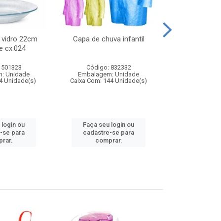
 vidro 22cm
Capa de chuva infantil
Jg prato fun
e cx:024
diam
 501323
Código: 832332
Código:
: Unidade
Embalagem: Unidade
Embalagem
4 Unidade(s)
Caixa Com: 144 Unidade(s)
Caixa Com: 6
 login ou
Faça seu login ou
Faça seu 
-se para
cadastre-se para
cadastre
rar.
comprar.
comp