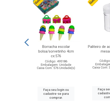
stico n.4 12cm
Borracha escolar
Paliteiro de a
bolsa/sorvetinho 4cm
mesa 
cx:576
: 940550
Código
Código: 495186
m: Unidade
Embalage
Embalagem: Unidade
24 Unidade(s)
Caixa Com: 
Caixa Com: 576 Unidade(s)
u login ou
Faça seu
Faça seu login ou
e-se para
cadastr
cadastre-se para
prar.
com
comprar.