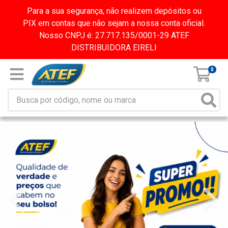
Para a sua segurança, não realizem depósitos ou
PIX em contas que não sejam a nossa conta oficial.
Nosso CNPJ é: 27.717.135/0001-29 ATEF
DISTRIBUIDORA EIRELI
0