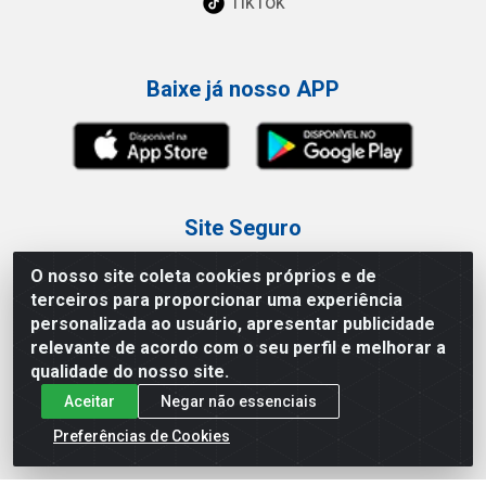
TikTok
Baixe já nosso APP
Site Seguro
O nosso site coleta cookies próprios e de
terceiros para proporcionar uma experiência
personalizada ao usuário, apresentar publicidade
relevante de acordo com o seu perfil e melhorar a
Loja / Showroom
qualidade do nosso site.
Aceitar
Negar não essenciais
Tel.: (11) 3227-0546
Av Vautier, 587/597 - Pari - São Paulo/SP
Preferências de Cookies