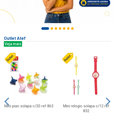
Outlet Atef
Veja mais
Mini piao solapa c/20 ref 863
Mini relogio solapa c/12 ref
832