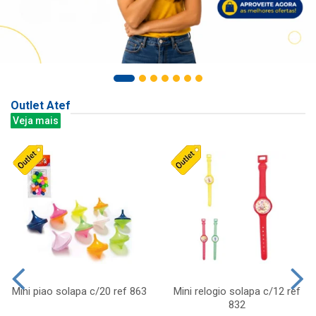
Outlet Atef
Veja mais
Mini piao solapa c/20 ref 863
Mini relogio solapa c/12 ref
832