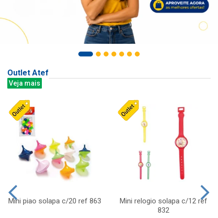
Outlet Atef
Veja mais
Mini piao solapa c/20 ref 863
Mini relogio solapa c/12 ref
832