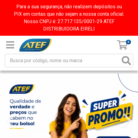
Para a sua segurança, não realizem depósitos ou
PIX em contas que não sejam a nossa conta oficial.
Nosso CNPJ é: 27.717.135/0001-29 ATEF
DISTRIBUIDORA EIRELI
0