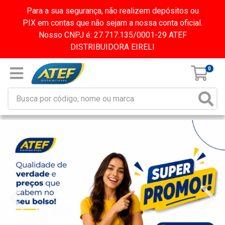
Para a sua segurança, não realizem depósitos ou
PIX em contas que não sejam a nossa conta oficial.
Nosso CNPJ é: 27.717.135/0001-29 ATEF
DISTRIBUIDORA EIRELI
0