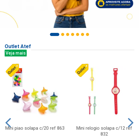
Outlet Atef
Veja mais
Mini piao solapa c/20 ref 863
Mini relogio solapa c/12 ref
832