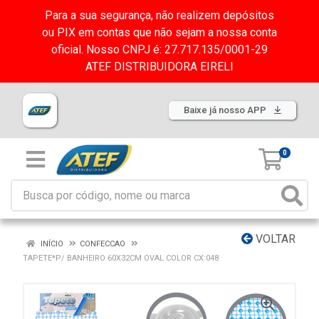
Para a sua segurança, não realizem depósitos
ou PIX em contas que não sejam a nossa conta
oficial. Nosso CNPJ é: 27.717.135/0001-29
ATEF DISTRIBUIDORA EIRELI
Baixe já nosso APP
0
VOLTAR
INÍCIO
CONFECCAO
TAPETE*P/ BANHEIRO 60X32CM OVAL COLOR CX:048