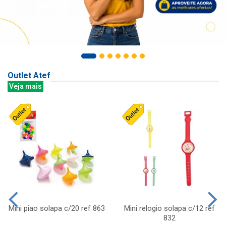
Outlet Atef
Veja mais
Mini piao solapa c/20 ref 863
Mini relogio solapa c/12 ref
832