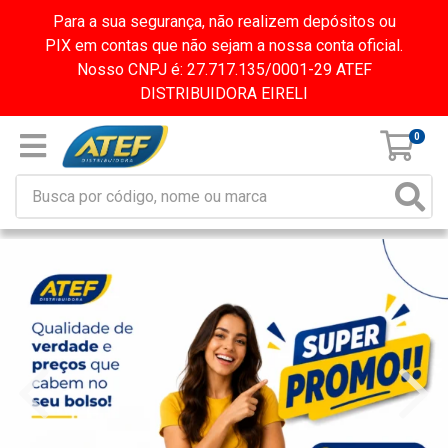
Para a sua segurança, não realizem depósitos ou
PIX em contas que não sejam a nossa conta oficial.
Nosso CNPJ é: 27.717.135/0001-29 ATEF
DISTRIBUIDORA EIRELI
0