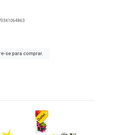
070341064863
re-se para comprar.