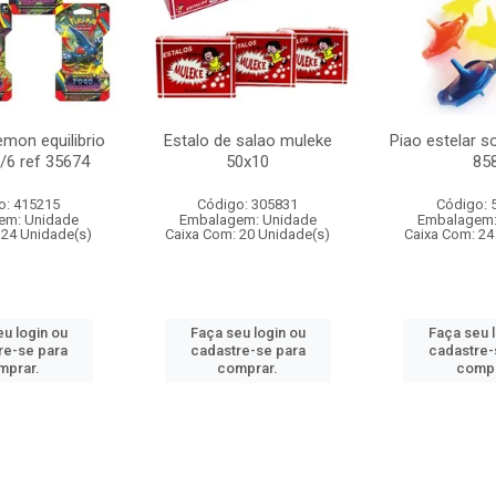
mon equilibrio
Estalo de salao muleke
Piao estelar s
c/6 ref 35674
50x10
85
o: 415215
Código: 305831
Código: 
em: Unidade
Embalagem: Unidade
Embalagem:
 24 Unidade(s)
Caixa Com: 20 Unidade(s)
Caixa Com: 24
u login ou
Faça seu login ou
Faça seu 
re-se para
cadastre-se para
cadastre-
mprar.
comprar.
compr