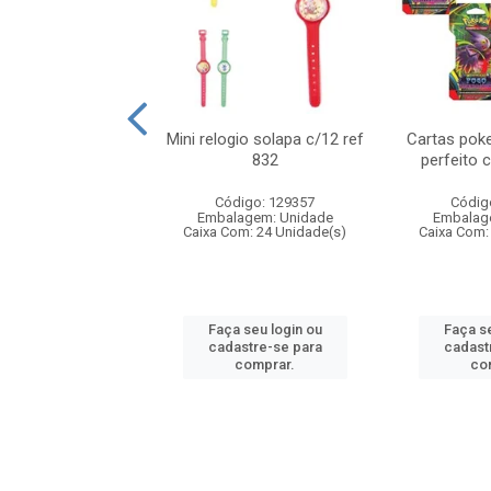
o 6cm solapa c/8
Mini relogio solapa c/12 ref
Cartas poke
ref 726
832
perfeito 
digo: 571272
Código: 129357
Códig
agem: Unidade
Embalagem: Unidade
Embalag
om: 24 Unidade(s)
Caixa Com: 24 Unidade(s)
Caixa Com:
 seu login ou
Faça seu login ou
Faça se
astre-se para
cadastre-se para
cadast
comprar.
comprar.
co