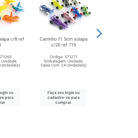
olapa c/8 ref
Carrinho f1 5cm solapa
Mini moto 6cm s
8
c/20 ref 719
ref 726
571265
Código: 571271
Código: 571
 Unidade
Embalagem: Unidade
Embalagem: U
 Unidade(s)
Caixa Com: 24 Unidade(s)
Caixa Com: 24 Un
login ou
Faça seu login ou
Faça seu log
se para
cadastre-se para
cadastre-se 
ar.
comprar.
comprar