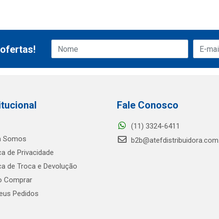
ofertas!
itucional
Fale Conosco
(11) 3324-6411
 Somos
b2b@atefdistribuidora.com
ica de Privacidade
ica de Troca e Devolução
 Comprar
us Pedidos