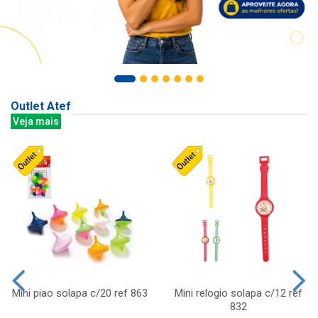
Outlet Atef
Veja mais
Mini piao solapa c/20 ref 863
Mini relogio solapa c/12 ref
832