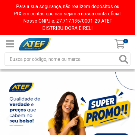
Para a sua segurança, não realizem depósitos ou
PIX em contas que não sejam a nossa conta oficial.
Nosso CNPJ é: 27.717.135/0001-29 ATEF
DISTRIBUIDORA EIRELI
0